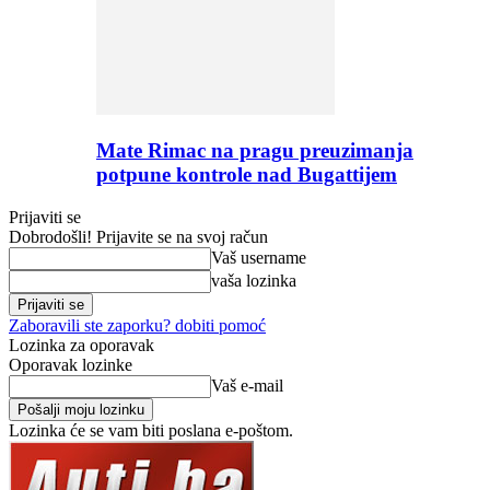
Mate Rimac na pragu preuzimanja
potpune kontrole nad Bugattijem
Prijaviti se
Dobrodošli! Prijavite se na svoj račun
Vaš username
vaša lozinka
Zaboravili ste zaporku? dobiti pomoć
Lozinka za oporavak
Oporavak lozinke
Vaš e-mail
Lozinka će se vam biti poslana e-poštom.