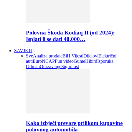
Polovna Škoda Kodiaq II (od 2024):
Isplati li se dati 40.000…
SAVJETI
Sve
Analiza prodaje
BiH Vijesti
Dijelovi
Električni
auti
EuroNCAP
Fun video
Gume
Hibird
Isporuka
Odmah
Odrzavanje
Sigurnost
Kako izbjeći prevare prilikom kupovine
polovnog automobila