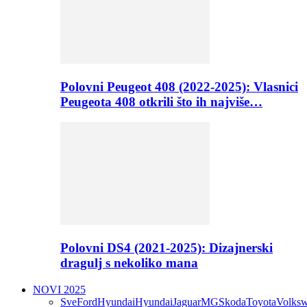
Polovni Peugeot 408 (2022-2025): Vlasnici
Peugeota 408 otkrili što ih najviše…
Polovni DS4 (2021-2025): Dizajnerski
dragulj s nekoliko mana
NOVI 2025
Sve
Ford
Hyundai
Hyundai
Jaguar
MG
Skoda
Toyota
Volks