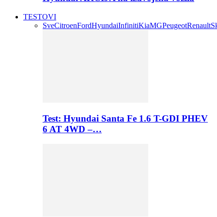
TESTOVI
Sve
Citroen
Ford
Hyundai
Infiniti
Kia
MG
Peugeot
Renault
S
Test: Hyundai Santa Fe 1.6 T-GDI PHEV
6 AT 4WD –…