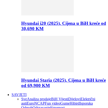
Hyundai i20 (2025). Cijena u BiH kreće od
30,690 KM
Hyundai Staria (2025). Cijena u BiH kreće
od 69,900 KM
SAVJETI
Sve
Analiza prodaje
BiH Vijesti
Dijelovi
Električni
auti
EuroNCAP
Fun video
Gume
Hibird
Isporuka
Odmah
Odrzavanje
Sigurnost