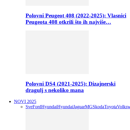
Polovni Peugeot 408 (2022-2025): Vlasnici
Peugeota 408 otkrili što ih najviše…
Polovni DS4 (2021-2025): Dizajnerski
dragulj s nekoliko mana
NOVI 2025
Sve
Ford
Hyundai
Hyundai
Jaguar
MG
Skoda
Toyota
Volks