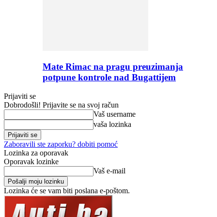
Mate Rimac na pragu preuzimanja
potpune kontrole nad Bugattijem
Prijaviti se
Dobrodošli! Prijavite se na svoj račun
Vaš username
vaša lozinka
Zaboravili ste zaporku? dobiti pomoć
Lozinka za oporavak
Oporavak lozinke
Vaš e-mail
Lozinka će se vam biti poslana e-poštom.