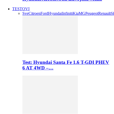
TESTOVI
Sve
Citroen
Ford
Hyundai
Infiniti
Kia
MG
Peugeot
Renault
S
Test: Hyundai Santa Fe 1.6 T-GDI PHEV
6 AT 4WD –…