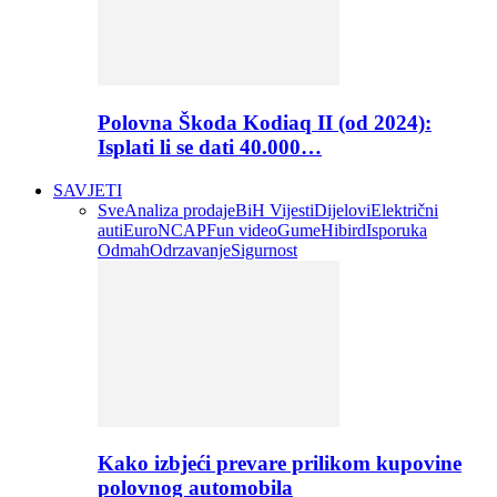
Polovna Škoda Kodiaq II (od 2024):
Isplati li se dati 40.000…
SAVJETI
Sve
Analiza prodaje
BiH Vijesti
Dijelovi
Električni
auti
EuroNCAP
Fun video
Gume
Hibird
Isporuka
Odmah
Odrzavanje
Sigurnost
Kako izbjeći prevare prilikom kupovine
polovnog automobila