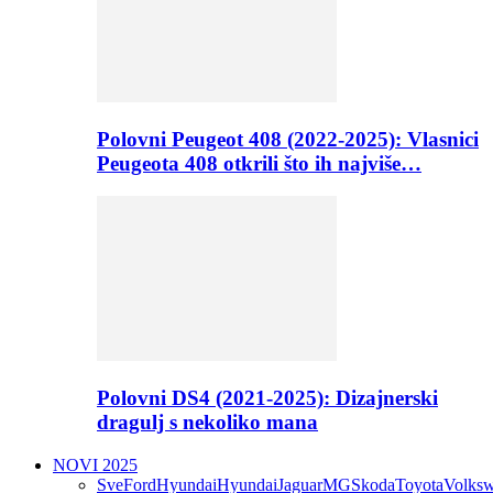
Polovni Peugeot 408 (2022-2025): Vlasnici
Peugeota 408 otkrili što ih najviše…
Polovni DS4 (2021-2025): Dizajnerski
dragulj s nekoliko mana
NOVI 2025
Sve
Ford
Hyundai
Hyundai
Jaguar
MG
Skoda
Toyota
Volks