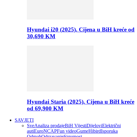
Hyundai i20 (2025). Cijena u BiH kreće od
30,690 KM
Hyundai Staria (2025). Cijena u BiH kreće
od 69,900 KM
SAVJETI
Sve
Analiza prodaje
BiH Vijesti
Dijelovi
Električni
auti
EuroNCAP
Fun video
Gume
Hibird
Isporuka
Odmah
Odrzavanje
Sigurnost