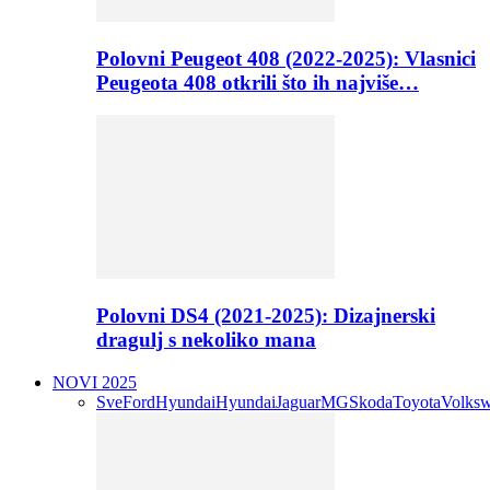
Polovni Peugeot 408 (2022-2025): Vlasnici
Peugeota 408 otkrili što ih najviše…
Polovni DS4 (2021-2025): Dizajnerski
dragulj s nekoliko mana
NOVI 2025
Sve
Ford
Hyundai
Hyundai
Jaguar
MG
Skoda
Toyota
Volks