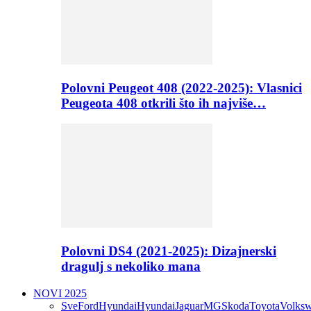
Polovni Peugeot 408 (2022-2025): Vlasnici
Peugeota 408 otkrili što ih najviše…
Polovni DS4 (2021-2025): Dizajnerski
dragulj s nekoliko mana
NOVI 2025
Sve
Ford
Hyundai
Hyundai
Jaguar
MG
Skoda
Toyota
Volks