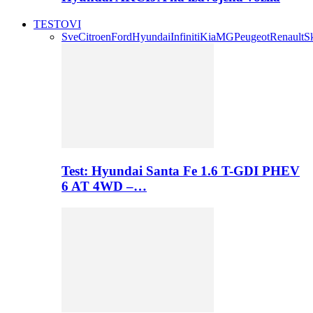
TESTOVI
Sve
Citroen
Ford
Hyundai
Infiniti
Kia
MG
Peugeot
Renault
S
Test: Hyundai Santa Fe 1.6 T-GDI PHEV
6 AT 4WD –…