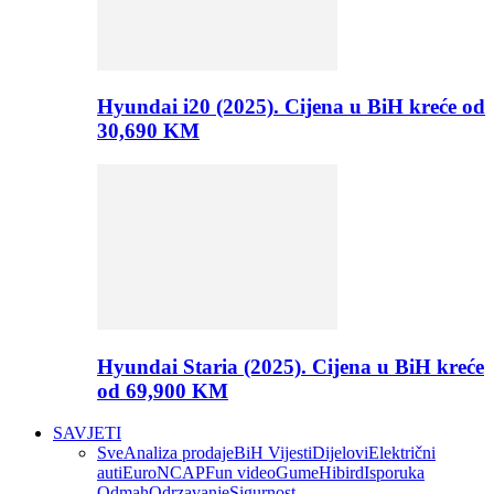
Hyundai i20 (2025). Cijena u BiH kreće od
30,690 KM
Hyundai Staria (2025). Cijena u BiH kreće
od 69,900 KM
SAVJETI
Sve
Analiza prodaje
BiH Vijesti
Dijelovi
Električni
auti
EuroNCAP
Fun video
Gume
Hibird
Isporuka
Odmah
Odrzavanje
Sigurnost