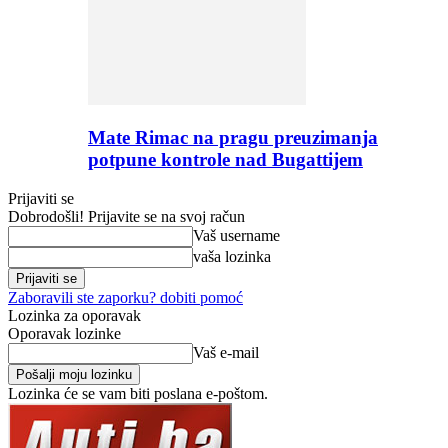
Mate Rimac na pragu preuzimanja
potpune kontrole nad Bugattijem
Prijaviti se
Dobrodošli! Prijavite se na svoj račun
Vaš username
vaša lozinka
Zaboravili ste zaporku? dobiti pomoć
Lozinka za oporavak
Oporavak lozinke
Vaš e-mail
Lozinka će se vam biti poslana e-poštom.