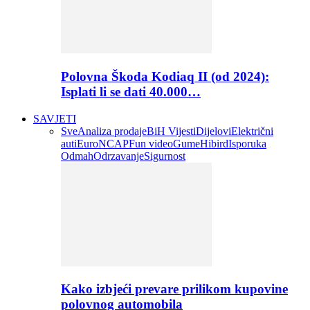
Polovna Škoda Kodiaq II (od 2024):
Isplati li se dati 40.000…
SAVJETI
Sve
Analiza prodaje
BiH Vijesti
Dijelovi
Električni
auti
EuroNCAP
Fun video
Gume
Hibird
Isporuka
Odmah
Odrzavanje
Sigurnost
Kako izbjeći prevare prilikom kupovine
polovnog automobila