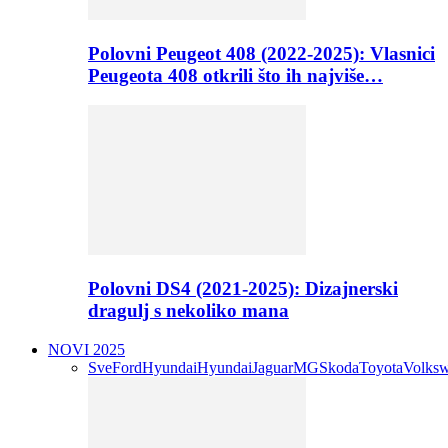
Polovni Peugeot 408 (2022-2025): Vlasnici
Peugeota 408 otkrili što ih najviše…
Polovni DS4 (2021-2025): Dizajnerski
dragulj s nekoliko mana
NOVI 2025
Sve
Ford
Hyundai
Hyundai
Jaguar
MG
Skoda
Toyota
Volks