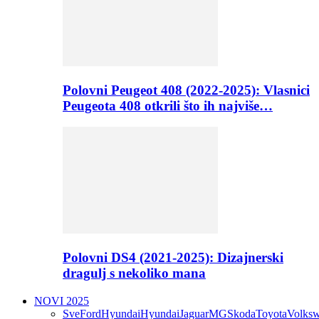
Polovni Peugeot 408 (2022-2025): Vlasnici
Peugeota 408 otkrili što ih najviše…
Polovni DS4 (2021-2025): Dizajnerski
dragulj s nekoliko mana
NOVI 2025
Sve
Ford
Hyundai
Hyundai
Jaguar
MG
Skoda
Toyota
Volks