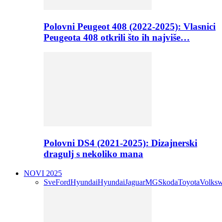
Polovni Peugeot 408 (2022-2025): Vlasnici
Peugeota 408 otkrili što ih najviše…
Polovni DS4 (2021-2025): Dizajnerski
dragulj s nekoliko mana
NOVI 2025
Sve
Ford
Hyundai
Hyundai
Jaguar
MG
Skoda
Toyota
Volks