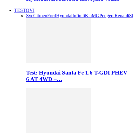
TESTOVI
Sve
Citroen
Ford
Hyundai
Infiniti
Kia
MG
Peugeot
Renault
S
Test: Hyundai Santa Fe 1.6 T-GDI PHEV
6 AT 4WD –…