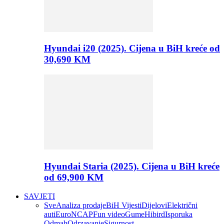
Hyundai i20 (2025). Cijena u BiH kreće od
30,690 KM
Hyundai Staria (2025). Cijena u BiH kreće
od 69,900 KM
SAVJETI
Sve
Analiza prodaje
BiH Vijesti
Dijelovi
Električni
auti
EuroNCAP
Fun video
Gume
Hibird
Isporuka
Odmah
Odrzavanje
Sigurnost