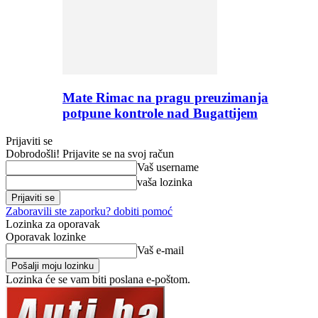
Mate Rimac na pragu preuzimanja
potpune kontrole nad Bugattijem
Prijaviti se
Dobrodošli! Prijavite se na svoj račun
Vaš username
vaša lozinka
Zaboravili ste zaporku? dobiti pomoć
Lozinka za oporavak
Oporavak lozinke
Vaš e-mail
Lozinka će se vam biti poslana e-poštom.