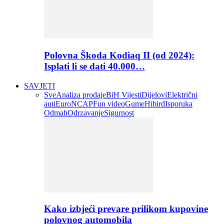
Polovna Škoda Kodiaq II (od 2024):
Isplati li se dati 40.000…
SAVJETI
Sve
Analiza prodaje
BiH Vijesti
Dijelovi
Električni
auti
EuroNCAP
Fun video
Gume
Hibird
Isporuka
Odmah
Odrzavanje
Sigurnost
Kako izbjeći prevare prilikom kupovine
polovnog automobila