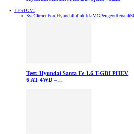
TESTOVI
Sve
Citroen
Ford
Hyundai
Infiniti
Kia
MG
Peugeot
Renault
S
Test: Hyundai Santa Fe 1.6 T-GDI PHEV
6 AT 4WD –…