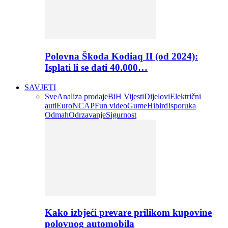
Polovna Škoda Kodiaq II (od 2024):
Isplati li se dati 40.000…
SAVJETI
Sve
Analiza prodaje
BiH Vijesti
Dijelovi
Električni
auti
EuroNCAP
Fun video
Gume
Hibird
Isporuka
Odmah
Odrzavanje
Sigurnost
Kako izbjeći prevare prilikom kupovine
polovnog automobila