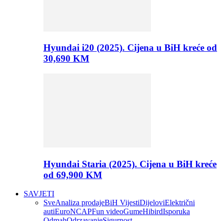
Hyundai i20 (2025). Cijena u BiH kreće od
30,690 KM
Hyundai Staria (2025). Cijena u BiH kreće
od 69,900 KM
SAVJETI
Sve
Analiza prodaje
BiH Vijesti
Dijelovi
Električni
auti
EuroNCAP
Fun video
Gume
Hibird
Isporuka
Odmah
Odrzavanje
Sigurnost