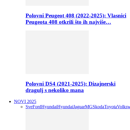
Polovni Peugeot 408 (2022-2025): Vlasnici
Peugeota 408 otkrili što ih najviše…
Polovni DS4 (2021-2025): Dizajnerski
dragulj s nekoliko mana
NOVI 2025
Sve
Ford
Hyundai
Hyundai
Jaguar
MG
Skoda
Toyota
Volks