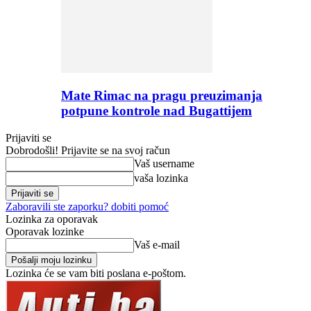
Mate Rimac na pragu preuzimanja
potpune kontrole nad Bugattijem
Prijaviti se
Dobrodošli! Prijavite se na svoj račun
Vaš username
vaša lozinka
Zaboravili ste zaporku? dobiti pomoć
Lozinka za oporavak
Oporavak lozinke
Vaš e-mail
Lozinka će se vam biti poslana e-poštom.