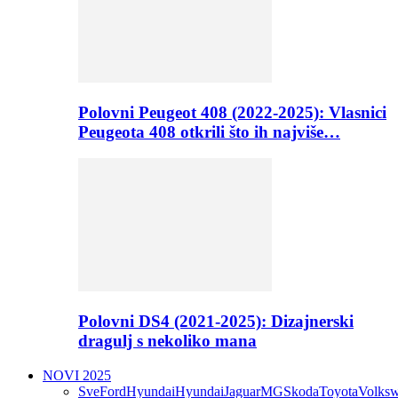
Polovni Peugeot 408 (2022-2025): Vlasnici
Peugeota 408 otkrili što ih najviše…
Polovni DS4 (2021-2025): Dizajnerski
dragulj s nekoliko mana
NOVI 2025
Sve
Ford
Hyundai
Hyundai
Jaguar
MG
Skoda
Toyota
Volks