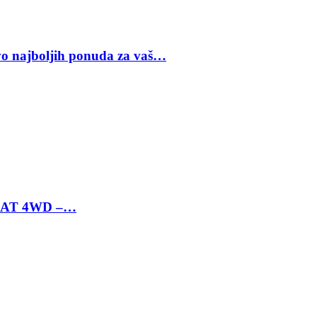
vo najboljih ponuda za vaš…
 6 AT 4WD –…