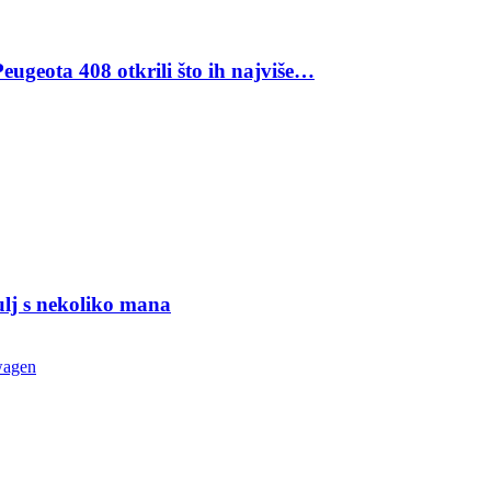
eugeota 408 otkrili što ih najviše…
ulj s nekoliko mana
wagen