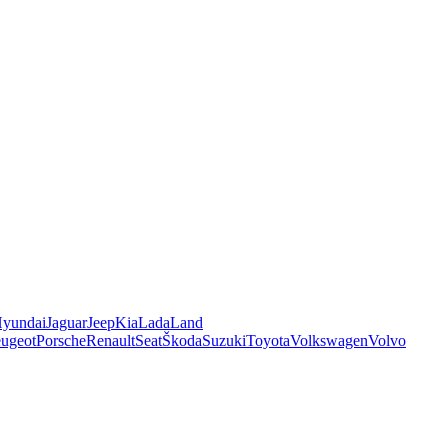
yundai
Jaguar
Jeep
Kia
Lada
Land
ugeot
Porsche
Renault
Seat
Škoda
Suzuki
Toyota
Volkswagen
Volvo