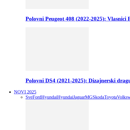
Polovni Peugeot 408 (2022-2025): Vlasnici P
Polovni DS4 (2021-2025): Dizajnerski drag
NOVI 2025
Sve
Ford
Hyundai
Hyundai
Jaguar
MG
Skoda
Toyota
Volks