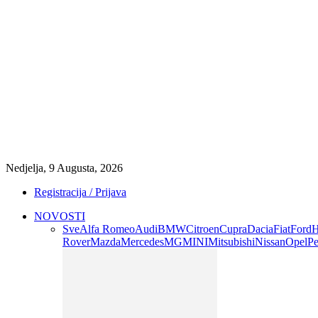
Nedjelja, 9 Augusta, 2026
Registracija / Prijava
NOVOSTI
Sve
Alfa Romeo
Audi
BMW
Citroen
Cupra
Dacia
Fiat
Ford
H
Rover
Mazda
Mercedes
MG
MINI
Mitsubishi
Nissan
Opel
Pe