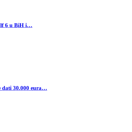
lf 6 u BiH i…
se dati 30.000 eura…