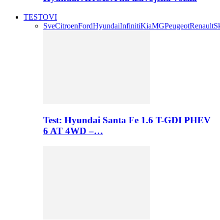
TESTOVI
Sve
Citroen
Ford
Hyundai
Infiniti
Kia
MG
Peugeot
Renault
S
Test: Hyundai Santa Fe 1.6 T-GDI PHEV
6 AT 4WD –…