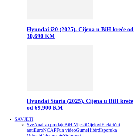
Hyundai i20 (2025). Cijena u BiH kreće od
30,690 KM
Hyundai Staria (2025). Cijena u BiH kreće
od 69,900 KM
SAVJETI
Sve
Analiza prodaje
BiH Vijesti
Dijelovi
Električni
auti
EuroNCAP
Fun video
Gume
Hibird
Isporuka
Odmah
Odrzavanje
Sigurnost