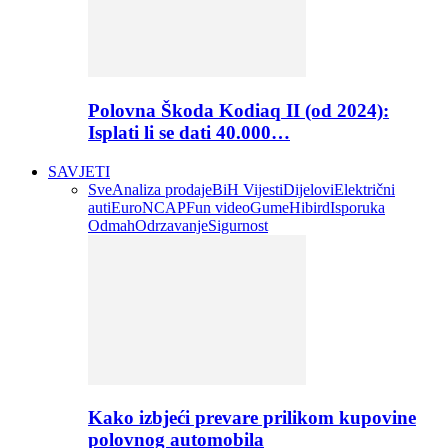
Polovna Škoda Kodiaq II (od 2024):
Isplati li se dati 40.000…
SAVJETI
Sve
Analiza prodaje
BiH Vijesti
Dijelovi
Električni
auti
EuroNCAP
Fun video
Gume
Hibird
Isporuka
Odmah
Odrzavanje
Sigurnost
Kako izbjeći prevare prilikom kupovine
polovnog automobila