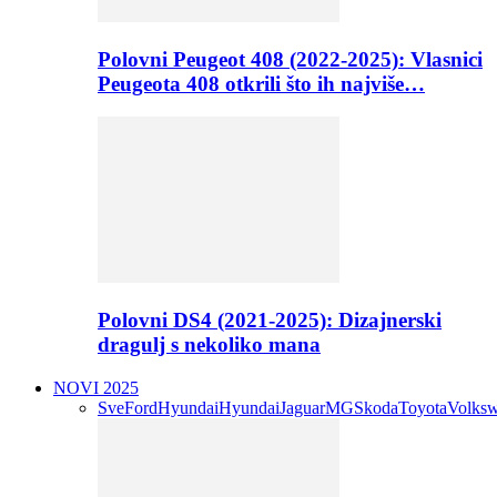
Polovni Peugeot 408 (2022-2025): Vlasnici
Peugeota 408 otkrili što ih najviše…
Polovni DS4 (2021-2025): Dizajnerski
dragulj s nekoliko mana
NOVI 2025
Sve
Ford
Hyundai
Hyundai
Jaguar
MG
Skoda
Toyota
Volks