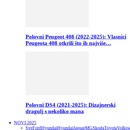
Polovni Peugeot 408 (2022-2025): Vlasnici
Peugeota 408 otkrili što ih najviše…
Polovni DS4 (2021-2025): Dizajnerski
dragulj s nekoliko mana
NOVI 2025
Sve
Ford
Hyundai
Hyundai
Jaguar
MG
Skoda
Toyota
Volks