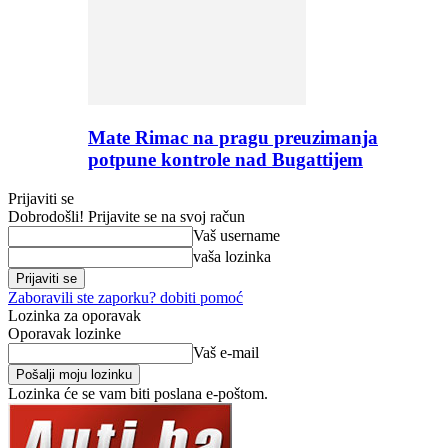
Mate Rimac na pragu preuzimanja
potpune kontrole nad Bugattijem
Prijaviti se
Dobrodošli! Prijavite se na svoj račun
Vaš username
vaša lozinka
Zaboravili ste zaporku? dobiti pomoć
Lozinka za oporavak
Oporavak lozinke
Vaš e-mail
Lozinka će se vam biti poslana e-poštom.