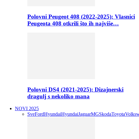
Polovni Peugeot 408 (2022-2025): Vlasnici
Peugeota 408 otkrili što ih najviše…
Polovni DS4 (2021-2025): Dizajnerski
dragulj s nekoliko mana
NOVI 2025
Sve
Ford
Hyundai
Hyundai
Jaguar
MG
Skoda
Toyota
Volks