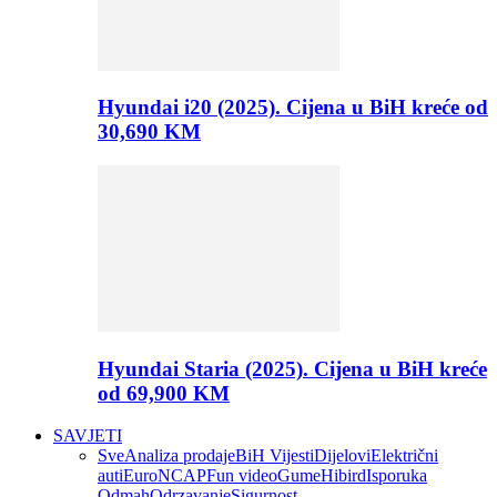
Hyundai i20 (2025). Cijena u BiH kreće od
30,690 KM
Hyundai Staria (2025). Cijena u BiH kreće
od 69,900 KM
SAVJETI
Sve
Analiza prodaje
BiH Vijesti
Dijelovi
Električni
auti
EuroNCAP
Fun video
Gume
Hibird
Isporuka
Odmah
Odrzavanje
Sigurnost