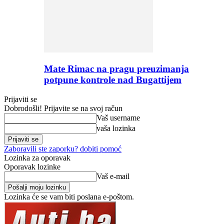
Mate Rimac na pragu preuzimanja
potpune kontrole nad Bugattijem
Prijaviti se
Dobrodošli! Prijavite se na svoj račun
Vaš username
vaša lozinka
Zaboravili ste zaporku? dobiti pomoć
Lozinka za oporavak
Oporavak lozinke
Vaš e-mail
Lozinka će se vam biti poslana e-poštom.