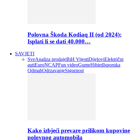
Polovna Škoda Kodiaq II (od 2024):
Isplati li se dati 40.000…
SAVJETI
Sve
Analiza prodaje
BiH Vijesti
Dijelovi
Električni
auti
EuroNCAP
Fun video
Gume
Hibird
Isporuka
Odmah
Odrzavanje
Sigurnost
Kako izbjeći prevare prilikom kupovine
polovnog automobila