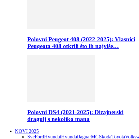
Polovni Peugeot 408 (2022-2025): Vlasnici
Peugeota 408 otkrili što ih najviše…
Polovni DS4 (2021-2025): Dizajnerski
dragulj s nekoliko mana
NOVI 2025
Sve
Ford
Hyundai
Hyundai
Jaguar
MG
Skoda
Toyota
Volks