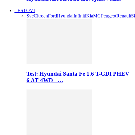
TESTOVI
Sve
Citroen
Ford
Hyundai
Infiniti
Kia
MG
Peugeot
Renault
S
Test: Hyundai Santa Fe 1.6 T-GDI PHEV
6 AT 4WD –…