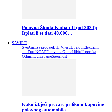
Polovna Škoda Kodiaq II (od 2024):
Isplati li se dati 40.000…
SAVJETI
Sve
Analiza prodaje
BiH Vijesti
Dijelovi
Električni
auti
EuroNCAP
Fun video
Gume
Hibird
Isporuka
Odmah
Odrzavanje
Sigurnost
Kako izbjeći prevare prilikom kupovine
polovnog automobila