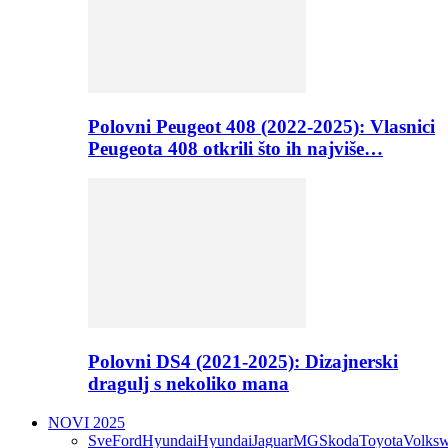
Polovni Peugeot 408 (2022-2025): Vlasnici
Peugeota 408 otkrili što ih najviše…
Polovni DS4 (2021-2025): Dizajnerski
dragulj s nekoliko mana
NOVI 2025
Sve
Ford
Hyundai
Hyundai
Jaguar
MG
Skoda
Toyota
Volks