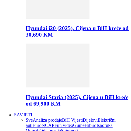
Hyundai i20 (2025). Cijena u BiH kreće od
30,690 KM
Hyundai Staria (2025). Cijena u BiH kreće
od 69,900 KM
SAVJETI
Sve
Analiza prodaje
BiH Vijesti
Dijelovi
Električni
auti
EuroNCAP
Fun video
Gume
Hibird
Isporuka
Odmah
Odrzavanje
Sigurnost