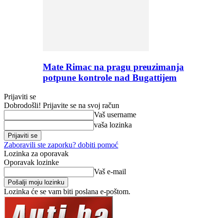
Mate Rimac na pragu preuzimanja
potpune kontrole nad Bugattijem
Prijaviti se
Dobrodošli! Prijavite se na svoj račun
Vaš username
vaša lozinka
Zaboravili ste zaporku? dobiti pomoć
Lozinka za oporavak
Oporavak lozinke
Vaš e-mail
Lozinka će se vam biti poslana e-poštom.