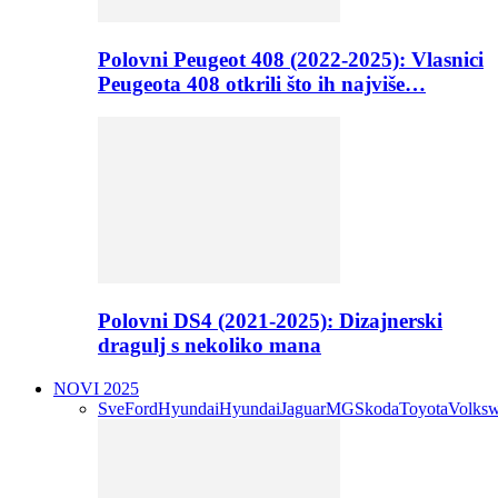
Polovni Peugeot 408 (2022-2025): Vlasnici
Peugeota 408 otkrili što ih najviše…
Polovni DS4 (2021-2025): Dizajnerski
dragulj s nekoliko mana
NOVI 2025
Sve
Ford
Hyundai
Hyundai
Jaguar
MG
Skoda
Toyota
Volks