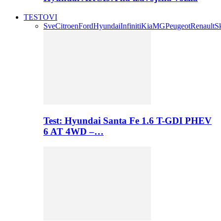
TESTOVI
Sve
Citroen
Ford
Hyundai
Infiniti
Kia
MG
Peugeot
Renault
S
Test: Hyundai Santa Fe 1.6 T-GDI PHEV
6 AT 4WD –…