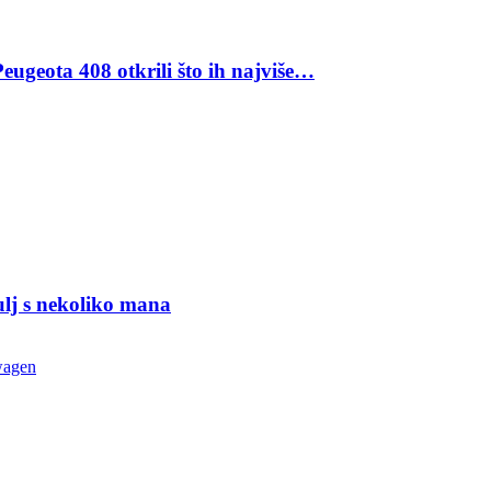
eugeota 408 otkrili što ih najviše…
ulj s nekoliko mana
wagen