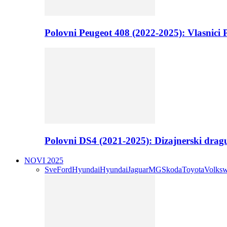
Polovni Peugeot 408 (2022-2025): Vlasnici P
Polovni DS4 (2021-2025): Dizajnerski drag
NOVI 2025
Sve
Ford
Hyundai
Hyundai
Jaguar
MG
Skoda
Toyota
Volks