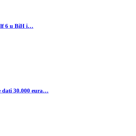
lf 6 u BiH i…
se dati 30.000 eura…