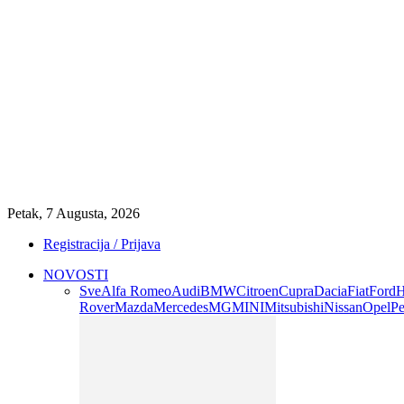
Petak, 7 Augusta, 2026
Registracija / Prijava
NOVOSTI
Sve
Alfa Romeo
Audi
BMW
Citroen
Cupra
Dacia
Fiat
Ford
H
Rover
Mazda
Mercedes
MG
MINI
Mitsubishi
Nissan
Opel
Pe