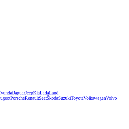
yundai
Jaguar
Jeep
Kia
Lada
Land
ugeot
Porsche
Renault
Seat
Škoda
Suzuki
Toyota
Volkswagen
Volvo