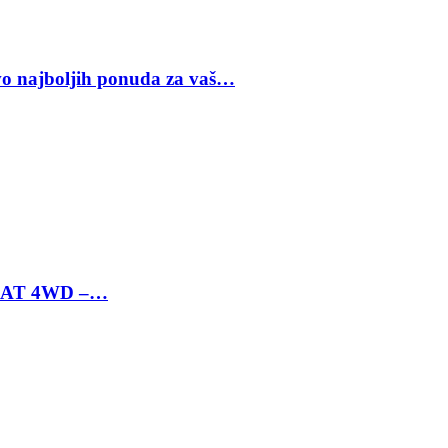
vo najboljih ponuda za vaš…
 6 AT 4WD –…