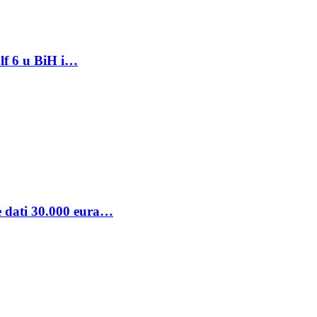
lf 6 u BiH i…
se dati 30.000 eura…