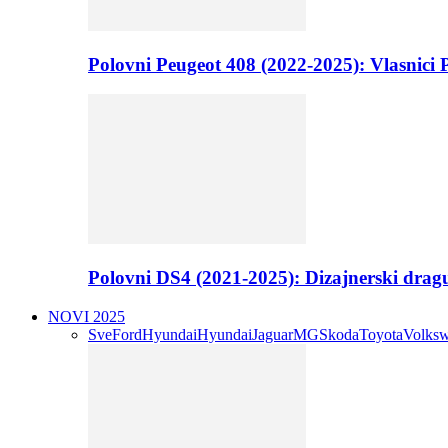
Polovni Peugeot 408 (2022-2025): Vlasnici P
Polovni DS4 (2021-2025): Dizajnerski drag
NOVI 2025
Sve
Ford
Hyundai
Hyundai
Jaguar
MG
Skoda
Toyota
Volks