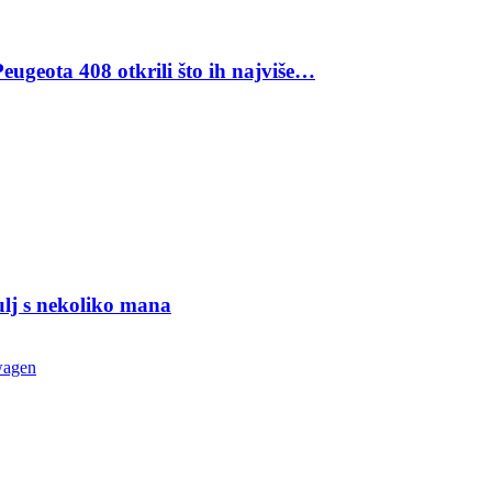
eugeota 408 otkrili što ih najviše…
ulj s nekoliko mana
wagen