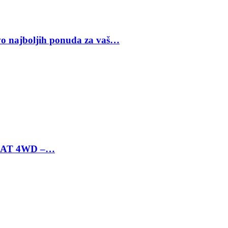
vo najboljih ponuda za vaš…
 6 AT 4WD –…