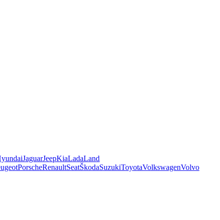
yundai
Jaguar
Jeep
Kia
Lada
Land
ugeot
Porsche
Renault
Seat
Škoda
Suzuki
Toyota
Volkswagen
Volvo