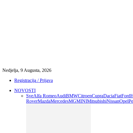
Nedjelja, 9 Augusta, 2026
Registracija / Prijava
NOVOSTI
Sve
Alfa Romeo
Audi
BMW
Citroen
Cupra
Dacia
Fiat
Ford
H
Rover
Mazda
Mercedes
MG
MINI
Mitsubishi
Nissan
Opel
Pe