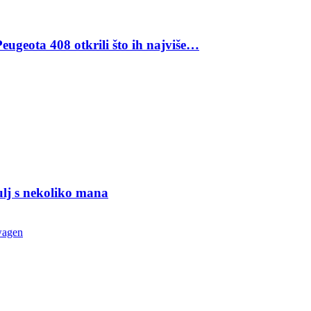
eugeota 408 otkrili što ih najviše…
ulj s nekoliko mana
wagen