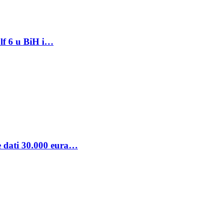
lf 6 u BiH i…
se dati 30.000 eura…