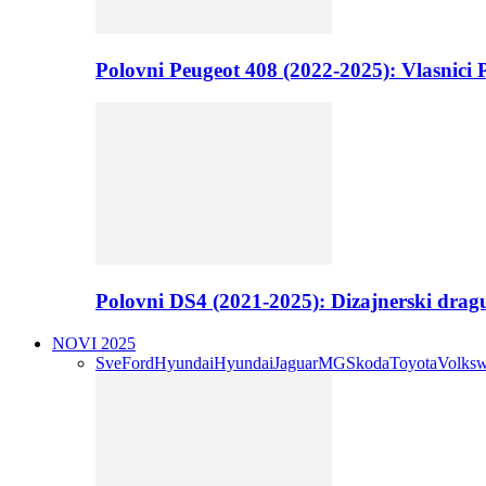
Polovni Peugeot 408 (2022-2025): Vlasnici P
Polovni DS4 (2021-2025): Dizajnerski drag
NOVI 2025
Sve
Ford
Hyundai
Hyundai
Jaguar
MG
Skoda
Toyota
Volks