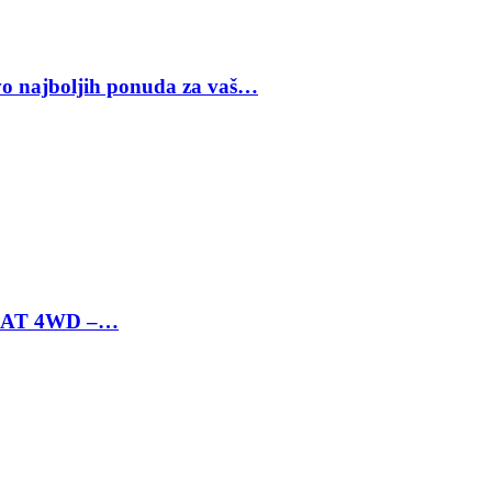
vo najboljih ponuda za vaš…
 6 AT 4WD –…