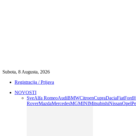
Subota, 8 Augusta, 2026
Registracija / Prijava
NOVOSTI
Sve
Alfa Romeo
Audi
BMW
Citroen
Cupra
Dacia
Fiat
Ford
H
Rover
Mazda
Mercedes
MG
MINI
Mitsubishi
Nissan
Opel
Pe