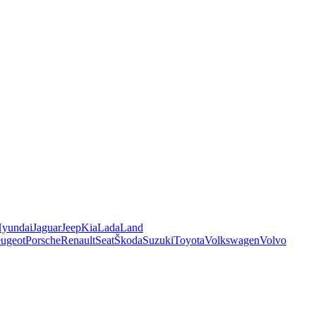
yundai
Jaguar
Jeep
Kia
Lada
Land
ugeot
Porsche
Renault
Seat
Škoda
Suzuki
Toyota
Volkswagen
Volvo