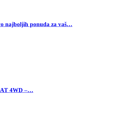
vo najboljih ponuda za vaš…
 6 AT 4WD –…