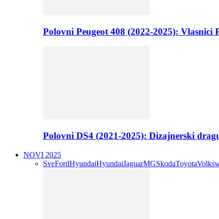
Polovni Peugeot 408 (2022-2025): Vlasnici P
Polovni DS4 (2021-2025): Dizajnerski drag
NOVI 2025
Sve
Ford
Hyundai
Hyundai
Jaguar
MG
Skoda
Toyota
Volks