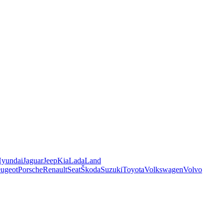
yundai
Jaguar
Jeep
Kia
Lada
Land
ugeot
Porsche
Renault
Seat
Škoda
Suzuki
Toyota
Volkswagen
Volvo