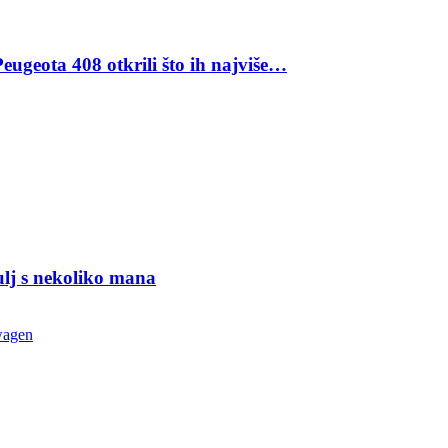
eugeota 408 otkrili što ih najviše…
ulj s nekoliko mana
wagen