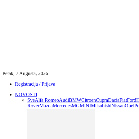
Petak, 7 Augusta, 2026
Registracija / Prijava
NOVOSTI
Sve
Alfa Romeo
Audi
BMW
Citroen
Cupra
Dacia
Fiat
Ford
H
Rover
Mazda
Mercedes
MG
MINI
Mitsubishi
Nissan
Opel
Pe