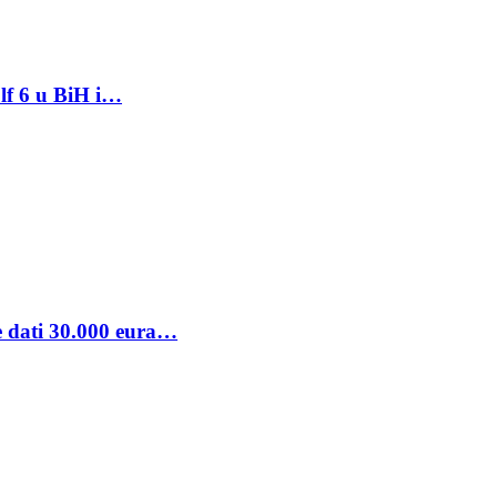
lf 6 u BiH i…
se dati 30.000 eura…