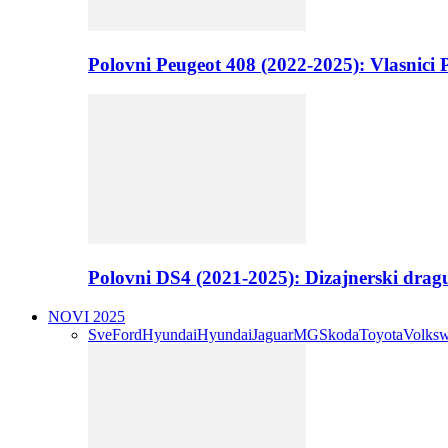
Polovni Peugeot 408 (2022-2025): Vlasnici P
Polovni DS4 (2021-2025): Dizajnerski drag
NOVI 2025
Sve
Ford
Hyundai
Hyundai
Jaguar
MG
Skoda
Toyota
Volks