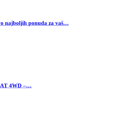
vo najboljih ponuda za vaš…
 6 AT 4WD –…