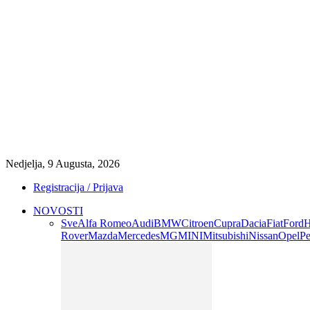
Nedjelja, 9 Augusta, 2026
Registracija / Prijava
NOVOSTI
Sve
Alfa Romeo
Audi
BMW
Citroen
Cupra
Dacia
Fiat
Ford
H
Rover
Mazda
Mercedes
MG
MINI
Mitsubishi
Nissan
Opel
Pe