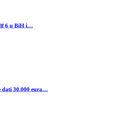
lf 6 u BiH i…
se dati 30.000 eura…