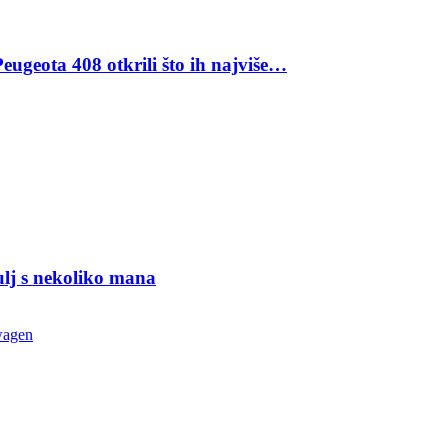
eugeota 408 otkrili što ih najviše…
ulj s nekoliko mana
wagen