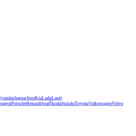
yundai
Jaguar
Jeep
Kia
Lada
Land
ugeot
Porsche
Renault
Seat
Škoda
Suzuki
Toyota
Volkswagen
Volvo