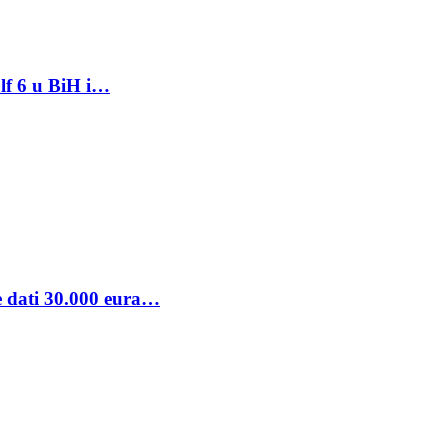
lf 6 u BiH i…
se dati 30.000 eura…