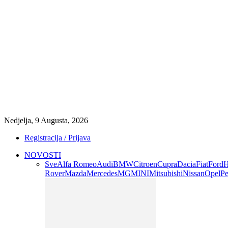
Nedjelja, 9 Augusta, 2026
Registracija / Prijava
NOVOSTI
Sve
Alfa Romeo
Audi
BMW
Citroen
Cupra
Dacia
Fiat
Ford
H
Rover
Mazda
Mercedes
MG
MINI
Mitsubishi
Nissan
Opel
Pe