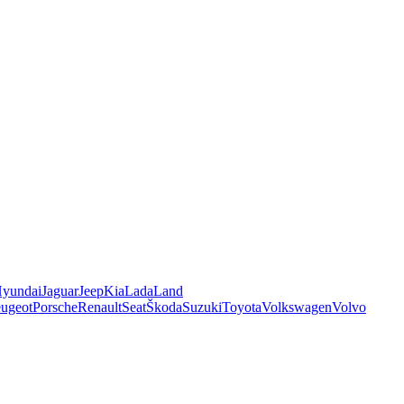
yundai
Jaguar
Jeep
Kia
Lada
Land
ugeot
Porsche
Renault
Seat
Škoda
Suzuki
Toyota
Volkswagen
Volvo