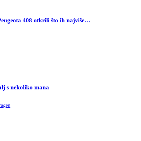
eugeota 408 otkrili što ih najviše…
ulj s nekoliko mana
wagen