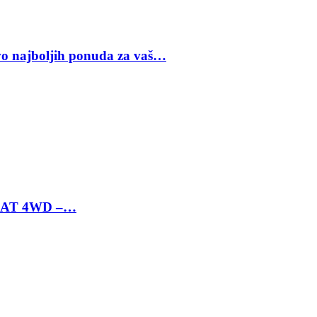
vo najboljih ponuda za vaš…
 6 AT 4WD –…