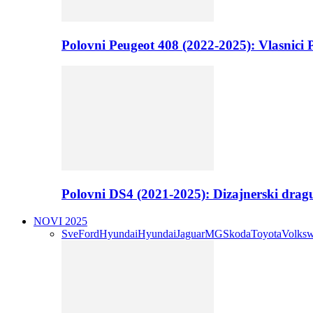
Polovni Peugeot 408 (2022-2025): Vlasnici P
Polovni DS4 (2021-2025): Dizajnerski drag
NOVI 2025
Sve
Ford
Hyundai
Hyundai
Jaguar
MG
Skoda
Toyota
Volks