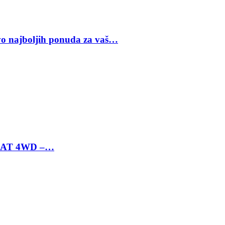
vo najboljih ponuda za vaš…
 6 AT 4WD –…