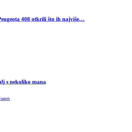
eugeota 408 otkrili što ih najviše…
ulj s nekoliko mana
wagen