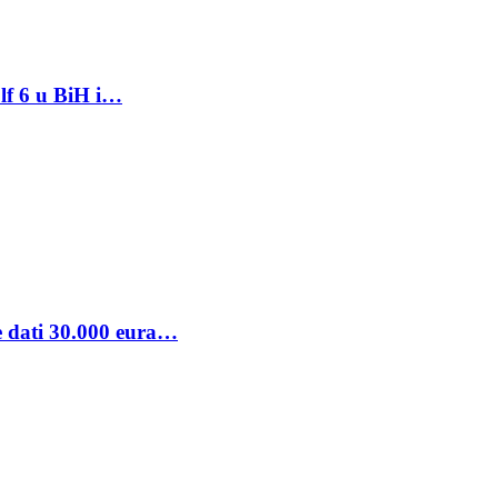
lf 6 u BiH i…
se dati 30.000 eura…