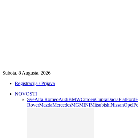
Subota, 8 Augusta, 2026
Registracija / Prijava
NOVOSTI
Sve
Alfa Romeo
Audi
BMW
Citroen
Cupra
Dacia
Fiat
Ford
H
Rover
Mazda
Mercedes
MG
MINI
Mitsubishi
Nissan
Opel
Pe