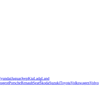
yundai
Jaguar
Jeep
Kia
Lada
Land
ugeot
Porsche
Renault
Seat
Škoda
Suzuki
Toyota
Volkswagen
Volvo