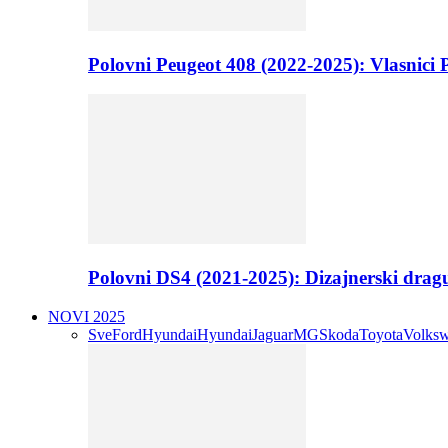
Polovni Peugeot 408 (2022-2025): Vlasnici P
Polovni DS4 (2021-2025): Dizajnerski drag
NOVI 2025
Sve
Ford
Hyundai
Hyundai
Jaguar
MG
Skoda
Toyota
Volks