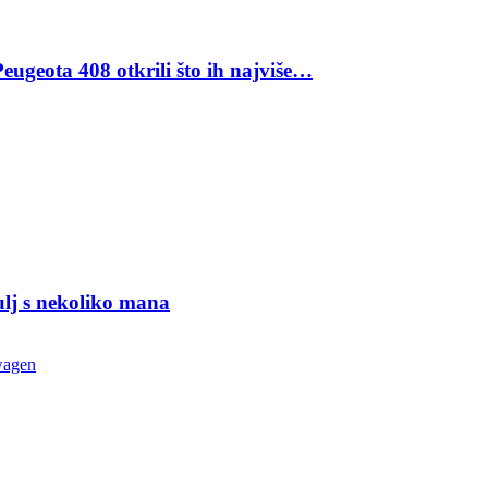
eugeota 408 otkrili što ih najviše…
ulj s nekoliko mana
wagen