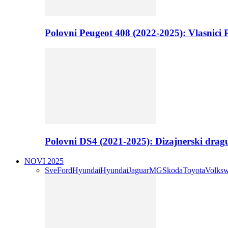
Polovni Peugeot 408 (2022-2025): Vlasnici P
Polovni DS4 (2021-2025): Dizajnerski drag
NOVI 2025
Sve
Ford
Hyundai
Hyundai
Jaguar
MG
Skoda
Toyota
Volks