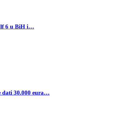
lf 6 u BiH i…
se dati 30.000 eura…