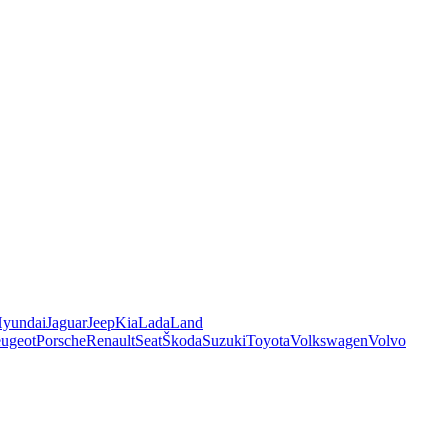
yundai
Jaguar
Jeep
Kia
Lada
Land
ugeot
Porsche
Renault
Seat
Škoda
Suzuki
Toyota
Volkswagen
Volvo