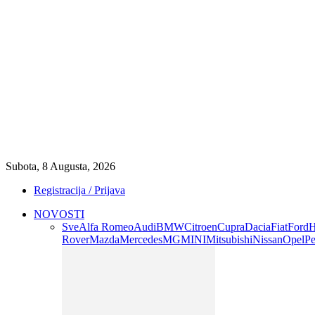
Subota, 8 Augusta, 2026
Registracija / Prijava
NOVOSTI
Sve
Alfa Romeo
Audi
BMW
Citroen
Cupra
Dacia
Fiat
Ford
H
Rover
Mazda
Mercedes
MG
MINI
Mitsubishi
Nissan
Opel
Pe