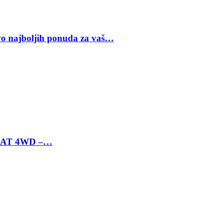
vo najboljih ponuda za vaš…
 6 AT 4WD –…