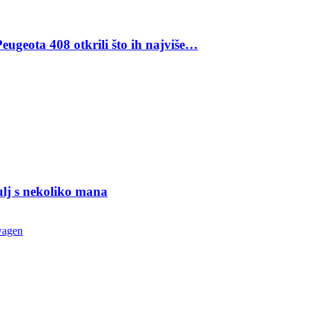
eugeota 408 otkrili što ih najviše…
ulj s nekoliko mana
wagen