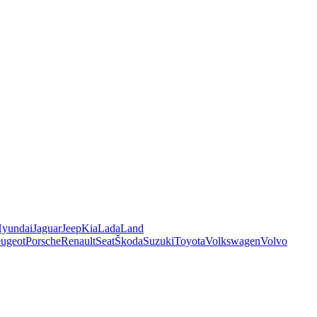
yundai
Jaguar
Jeep
Kia
Lada
Land
ugeot
Porsche
Renault
Seat
Škoda
Suzuki
Toyota
Volkswagen
Volvo