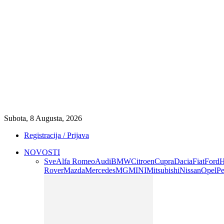
Subota, 8 Augusta, 2026
Registracija / Prijava
NOVOSTI
Sve
Alfa Romeo
Audi
BMW
Citroen
Cupra
Dacia
Fiat
Ford
H
Rover
Mazda
Mercedes
MG
MINI
Mitsubishi
Nissan
Opel
Pe