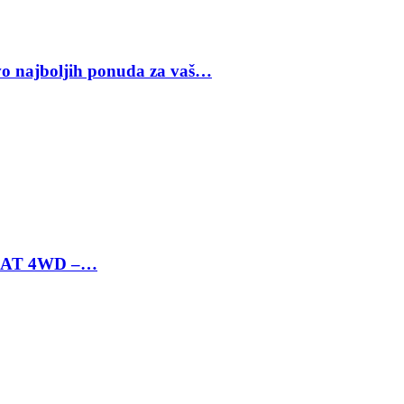
vo najboljih ponuda za vaš…
 6 AT 4WD –…