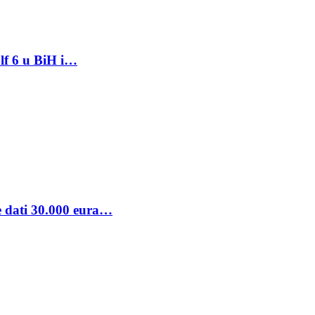
lf 6 u BiH i…
se dati 30.000 eura…