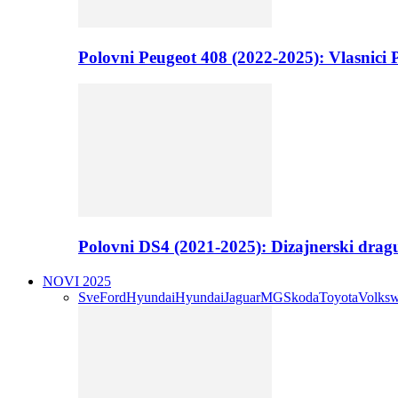
Polovni Peugeot 408 (2022-2025): Vlasnici P
Polovni DS4 (2021-2025): Dizajnerski drag
NOVI 2025
Sve
Ford
Hyundai
Hyundai
Jaguar
MG
Skoda
Toyota
Volks