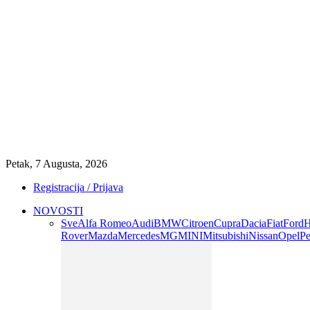
Petak, 7 Augusta, 2026
Registracija / Prijava
NOVOSTI
Sve
Alfa Romeo
Audi
BMW
Citroen
Cupra
Dacia
Fiat
Ford
H
Rover
Mazda
Mercedes
MG
MINI
Mitsubishi
Nissan
Opel
Pe