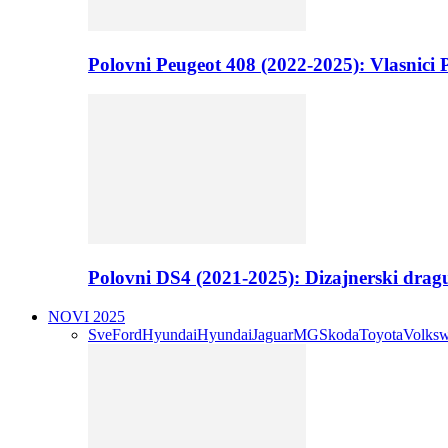
Polovni Peugeot 408 (2022-2025): Vlasnici P
Polovni DS4 (2021-2025): Dizajnerski drag
NOVI 2025
Sve
Ford
Hyundai
Hyundai
Jaguar
MG
Skoda
Toyota
Volks