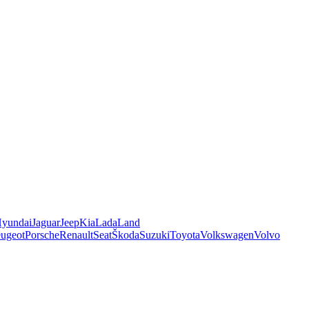
yundai
Jaguar
Jeep
Kia
Lada
Land
ugeot
Porsche
Renault
Seat
Škoda
Suzuki
Toyota
Volkswagen
Volvo