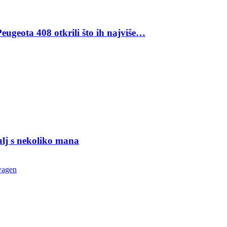
eugeota 408 otkrili što ih najviše…
ulj s nekoliko mana
wagen