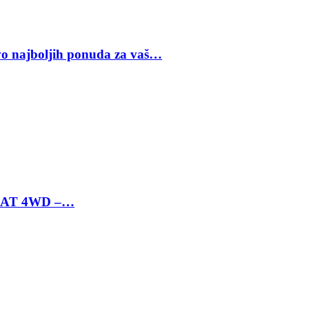
vo najboljih ponuda za vaš…
 6 AT 4WD –…