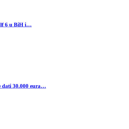
lf 6 u BiH i…
se dati 30.000 eura…