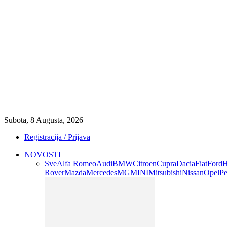
Subota, 8 Augusta, 2026
Registracija / Prijava
NOVOSTI
Sve
Alfa Romeo
Audi
BMW
Citroen
Cupra
Dacia
Fiat
Ford
H
Rover
Mazda
Mercedes
MG
MINI
Mitsubishi
Nissan
Opel
Pe