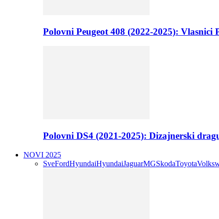
Polovni Peugeot 408 (2022-2025): Vlasnici P
Polovni DS4 (2021-2025): Dizajnerski drag
NOVI 2025
Sve
Ford
Hyundai
Hyundai
Jaguar
MG
Skoda
Toyota
Volks