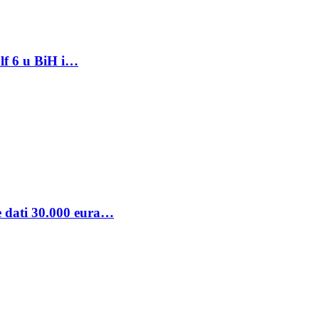
lf 6 u BiH i…
se dati 30.000 eura…