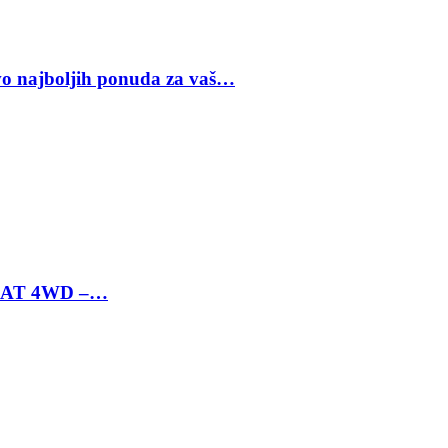
vo najboljih ponuda za vaš…
 6 AT 4WD –…