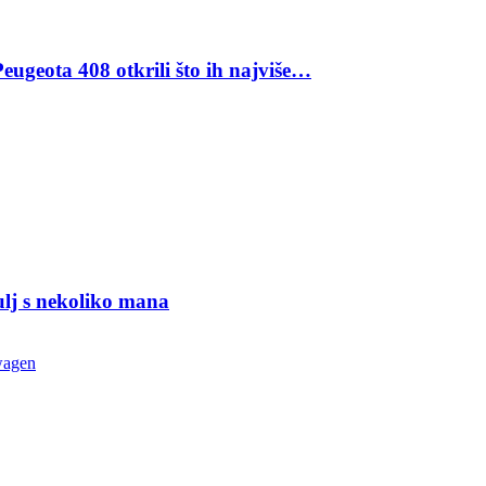
eugeota 408 otkrili što ih najviše…
ulj s nekoliko mana
wagen