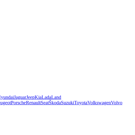
yundai
Jaguar
Jeep
Kia
Lada
Land
ugeot
Porsche
Renault
Seat
Škoda
Suzuki
Toyota
Volkswagen
Volvo