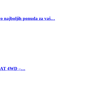
vo najboljih ponuda za vaš…
 6 AT 4WD –…