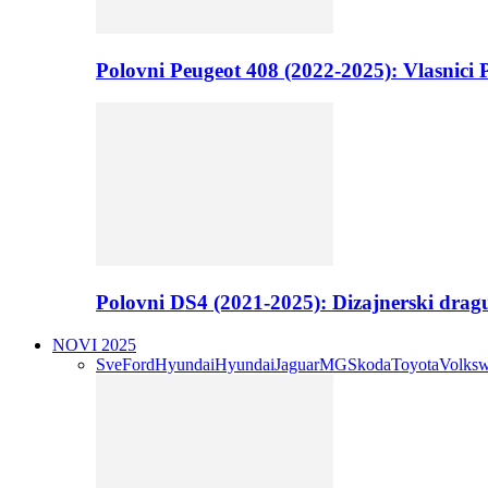
Polovni Peugeot 408 (2022-2025): Vlasnici P
Polovni DS4 (2021-2025): Dizajnerski drag
NOVI 2025
Sve
Ford
Hyundai
Hyundai
Jaguar
MG
Skoda
Toyota
Volks