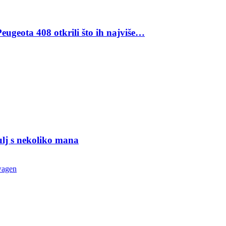
eugeota 408 otkrili što ih najviše…
ulj s nekoliko mana
wagen