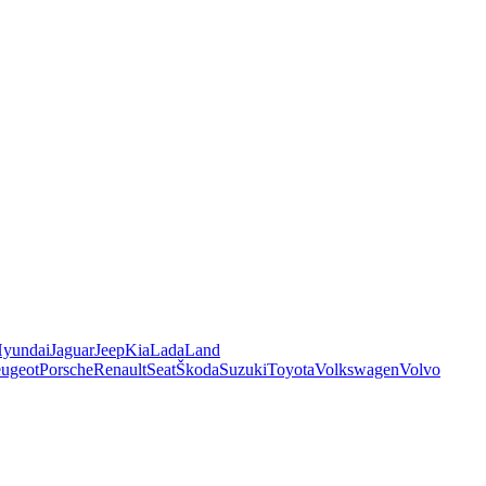
yundai
Jaguar
Jeep
Kia
Lada
Land
ugeot
Porsche
Renault
Seat
Škoda
Suzuki
Toyota
Volkswagen
Volvo