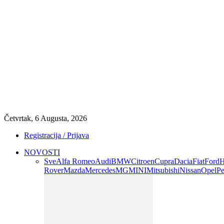
Četvrtak, 6 Augusta, 2026
Registracija / Prijava
NOVOSTI
Sve
Alfa Romeo
Audi
BMW
Citroen
Cupra
Dacia
Fiat
Ford
H
Rover
Mazda
Mercedes
MG
MINI
Mitsubishi
Nissan
Opel
Pe