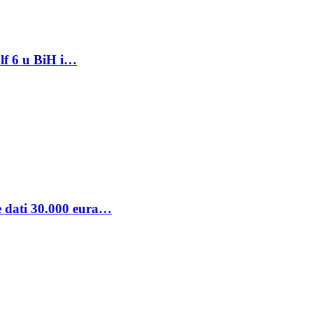
lf 6 u BiH i…
se dati 30.000 eura…