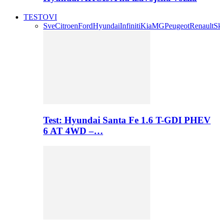
TESTOVI
Sve
Citroen
Ford
Hyundai
Infiniti
Kia
MG
Peugeot
Renault
S
Test: Hyundai Santa Fe 1.6 T-GDI PHEV
6 AT 4WD –…