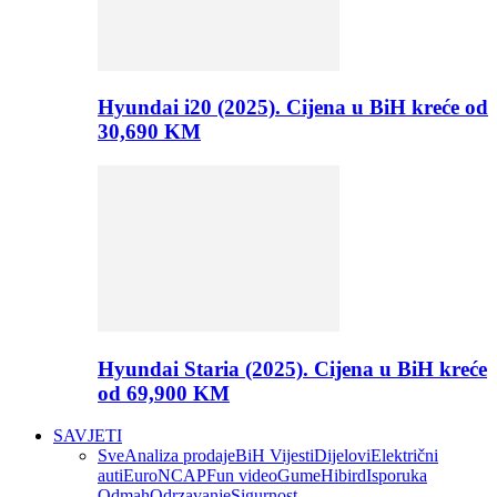
Hyundai i20 (2025). Cijena u BiH kreće od
30,690 KM
Hyundai Staria (2025). Cijena u BiH kreće
od 69,900 KM
SAVJETI
Sve
Analiza prodaje
BiH Vijesti
Dijelovi
Električni
auti
EuroNCAP
Fun video
Gume
Hibird
Isporuka
Odmah
Odrzavanje
Sigurnost