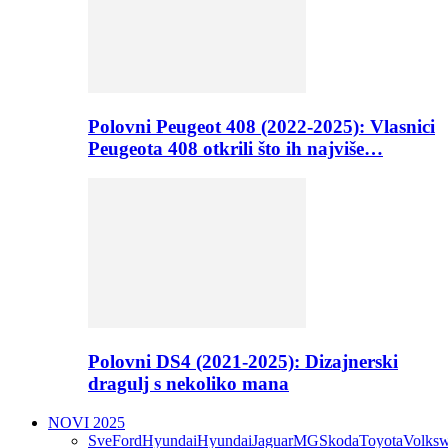
Polovni Peugeot 408 (2022-2025): Vlasnici
Peugeota 408 otkrili što ih najviše…
Polovni DS4 (2021-2025): Dizajnerski
dragulj s nekoliko mana
NOVI 2025
Sve
Ford
Hyundai
Hyundai
Jaguar
MG
Skoda
Toyota
Volks