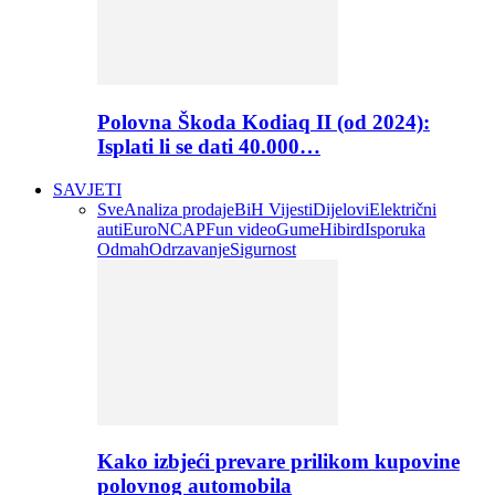
Polovna Škoda Kodiaq II (od 2024):
Isplati li se dati 40.000…
SAVJETI
Sve
Analiza prodaje
BiH Vijesti
Dijelovi
Električni
auti
EuroNCAP
Fun video
Gume
Hibird
Isporuka
Odmah
Odrzavanje
Sigurnost
Kako izbjeći prevare prilikom kupovine
polovnog automobila