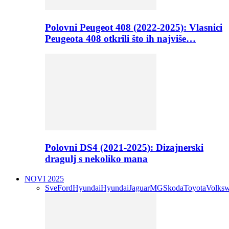
Polovni Peugeot 408 (2022-2025): Vlasnici
Peugeota 408 otkrili što ih najviše…
Polovni DS4 (2021-2025): Dizajnerski
dragulj s nekoliko mana
NOVI 2025
Sve
Ford
Hyundai
Hyundai
Jaguar
MG
Skoda
Toyota
Volks