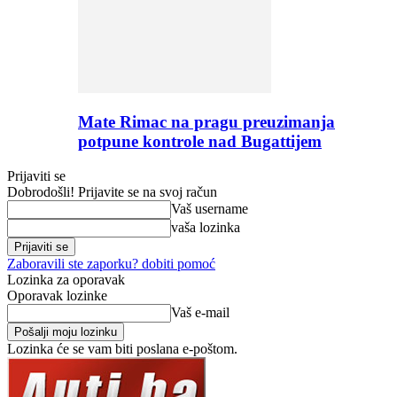
Mate Rimac na pragu preuzimanja
potpune kontrole nad Bugattijem
Prijaviti se
Dobrodošli! Prijavite se na svoj račun
Vaš username
vaša lozinka
Zaboravili ste zaporku? dobiti pomoć
Lozinka za oporavak
Oporavak lozinke
Vaš e-mail
Lozinka će se vam biti poslana e-poštom.