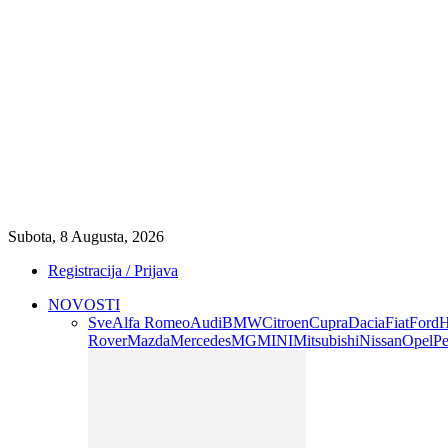
Subota, 8 Augusta, 2026
Registracija / Prijava
NOVOSTI
Sve
Alfa Romeo
Audi
BMW
Citroen
Cupra
Dacia
Fiat
Ford
H
Rover
Mazda
Mercedes
MG
MINI
Mitsubishi
Nissan
Opel
Pe