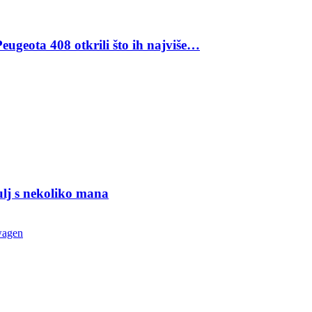
eugeota 408 otkrili što ih najviše…
ulj s nekoliko mana
wagen