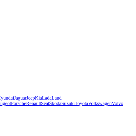
yundai
Jaguar
Jeep
Kia
Lada
Land
ugeot
Porsche
Renault
Seat
Škoda
Suzuki
Toyota
Volkswagen
Volvo