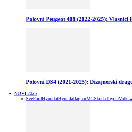
Polovni Peugeot 408 (2022-2025): Vlasnici P
Polovni DS4 (2021-2025): Dizajnerski drag
NOVI 2025
Sve
Ford
Hyundai
Hyundai
Jaguar
MG
Skoda
Toyota
Volks