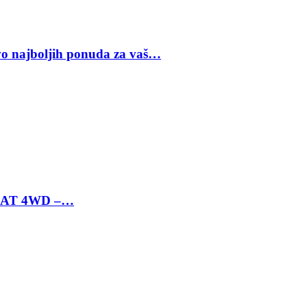
vo najboljih ponuda za vaš…
 6 AT 4WD –…