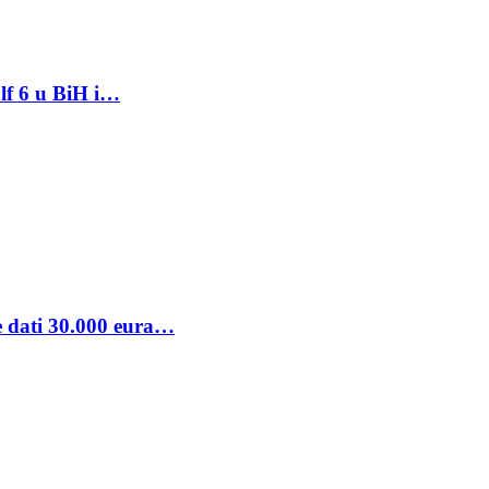
lf 6 u BiH i…
se dati 30.000 eura…