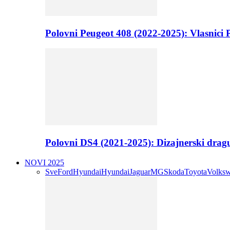
Polovni Peugeot 408 (2022-2025): Vlasnici P
Polovni DS4 (2021-2025): Dizajnerski drag
NOVI 2025
Sve
Ford
Hyundai
Hyundai
Jaguar
MG
Skoda
Toyota
Volks