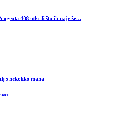
eugeota 408 otkrili što ih najviše…
ulj s nekoliko mana
wagen