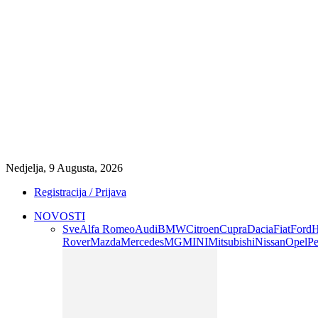
Nedjelja, 9 Augusta, 2026
Registracija / Prijava
NOVOSTI
Sve
Alfa Romeo
Audi
BMW
Citroen
Cupra
Dacia
Fiat
Ford
H
Rover
Mazda
Mercedes
MG
MINI
Mitsubishi
Nissan
Opel
Pe