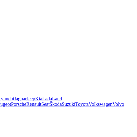
yundai
Jaguar
Jeep
Kia
Lada
Land
ugeot
Porsche
Renault
Seat
Škoda
Suzuki
Toyota
Volkswagen
Volvo