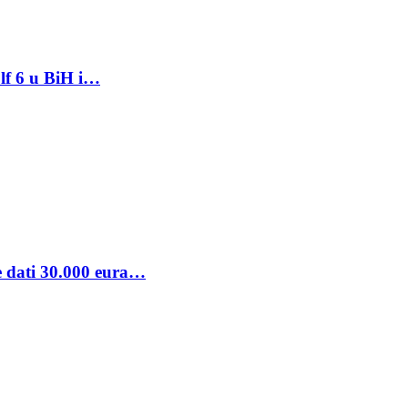
lf 6 u BiH i…
se dati 30.000 eura…