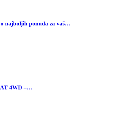
vo najboljih ponuda za vaš…
 6 AT 4WD –…