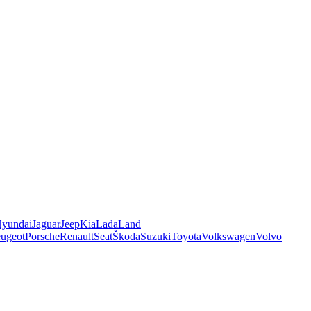
yundai
Jaguar
Jeep
Kia
Lada
Land
ugeot
Porsche
Renault
Seat
Škoda
Suzuki
Toyota
Volkswagen
Volvo