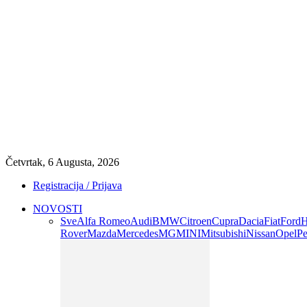
Četvrtak, 6 Augusta, 2026
Registracija / Prijava
NOVOSTI
Sve
Alfa Romeo
Audi
BMW
Citroen
Cupra
Dacia
Fiat
Ford
H
Rover
Mazda
Mercedes
MG
MINI
Mitsubishi
Nissan
Opel
Pe