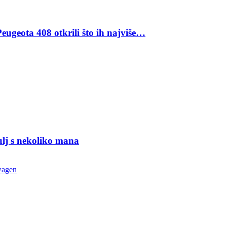
eugeota 408 otkrili što ih najviše…
ulj s nekoliko mana
wagen