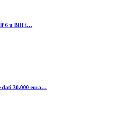
lf 6 u BiH i…
se dati 30.000 eura…