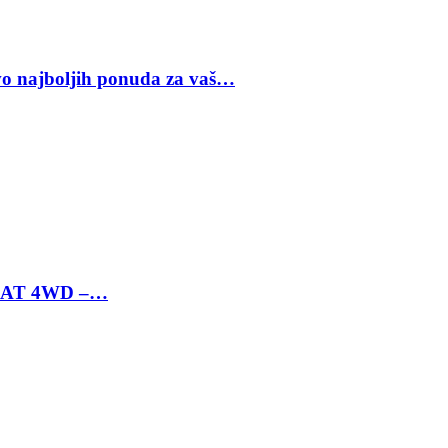
vo najboljih ponuda za vaš…
 6 AT 4WD –…