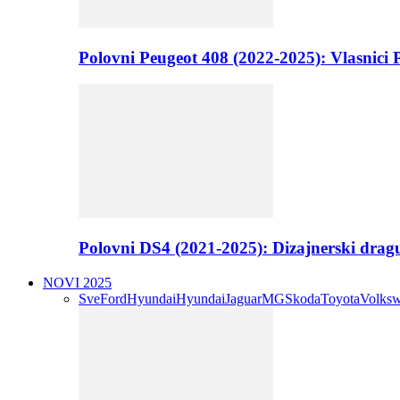
Polovni Peugeot 408 (2022-2025): Vlasnici P
Polovni DS4 (2021-2025): Dizajnerski drag
NOVI 2025
Sve
Ford
Hyundai
Hyundai
Jaguar
MG
Skoda
Toyota
Volks