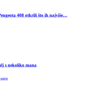
eugeota 408 otkrili što ih najviše…
ulj s nekoliko mana
wagen