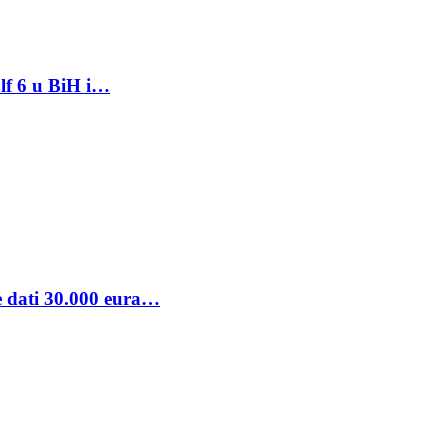
lf 6 u BiH i…
se dati 30.000 eura…