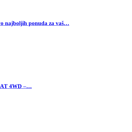
vo najboljih ponuda za vaš…
 6 AT 4WD –…