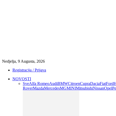
Nedjelja, 9 Augusta, 2026
Registracija / Prijava
NOVOSTI
Sve
Alfa Romeo
Audi
BMW
Citroen
Cupra
Dacia
Fiat
Ford
H
Rover
Mazda
Mercedes
MG
MINI
Mitsubishi
Nissan
Opel
Pe