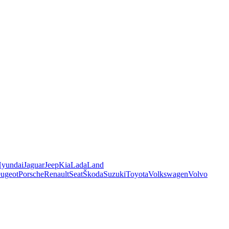
yundai
Jaguar
Jeep
Kia
Lada
Land
ugeot
Porsche
Renault
Seat
Škoda
Suzuki
Toyota
Volkswagen
Volvo