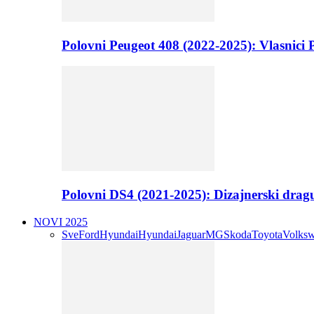
Polovni Peugeot 408 (2022-2025): Vlasnici P
Polovni DS4 (2021-2025): Dizajnerski drag
NOVI 2025
Sve
Ford
Hyundai
Hyundai
Jaguar
MG
Skoda
Toyota
Volks