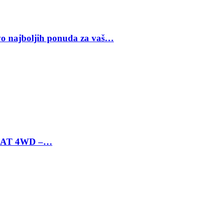
vo najboljih ponuda za vaš…
 6 AT 4WD –…