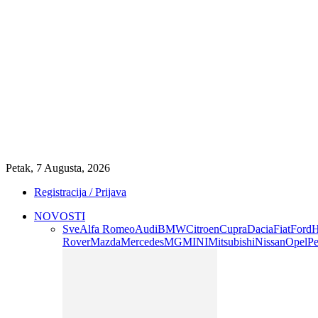
Petak, 7 Augusta, 2026
Registracija / Prijava
NOVOSTI
Sve
Alfa Romeo
Audi
BMW
Citroen
Cupra
Dacia
Fiat
Ford
H
Rover
Mazda
Mercedes
MG
MINI
Mitsubishi
Nissan
Opel
Pe