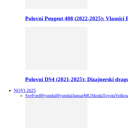
Polovni Peugeot 408 (2022-2025): Vlasnici P
Polovni DS4 (2021-2025): Dizajnerski drag
NOVI 2025
Sve
Ford
Hyundai
Hyundai
Jaguar
MG
Skoda
Toyota
Volks