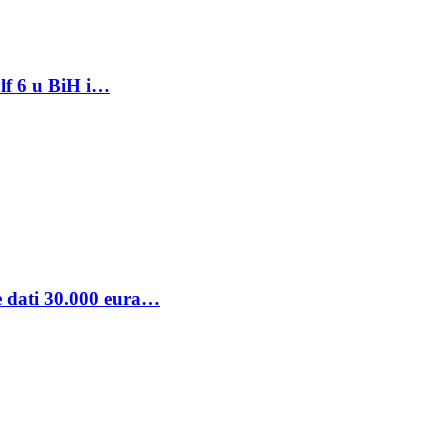
lf 6 u BiH i…
se dati 30.000 eura…