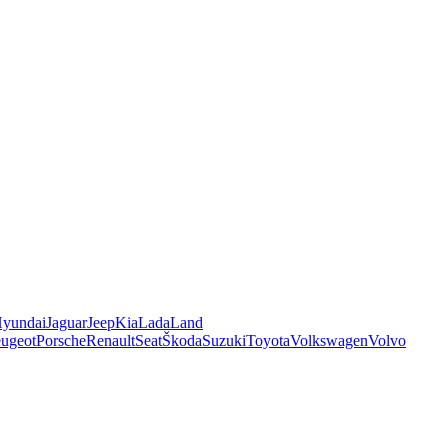
yundai
Jaguar
Jeep
Kia
Lada
Land
ugeot
Porsche
Renault
Seat
Škoda
Suzuki
Toyota
Volkswagen
Volvo