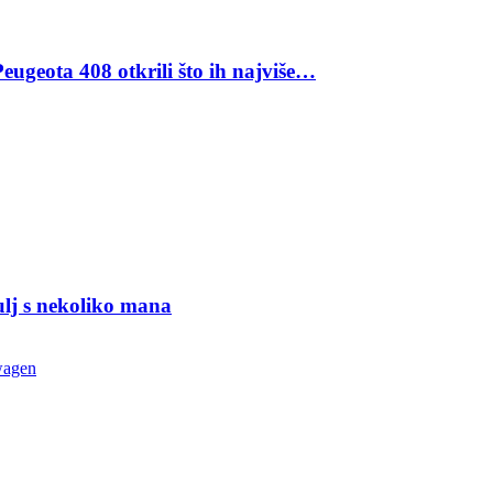
eugeota 408 otkrili što ih najviše…
ulj s nekoliko mana
wagen