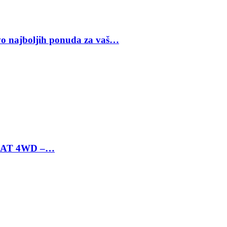
vo najboljih ponuda za vaš…
 6 AT 4WD –…