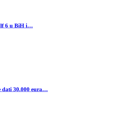
lf 6 u BiH i…
se dati 30.000 eura…