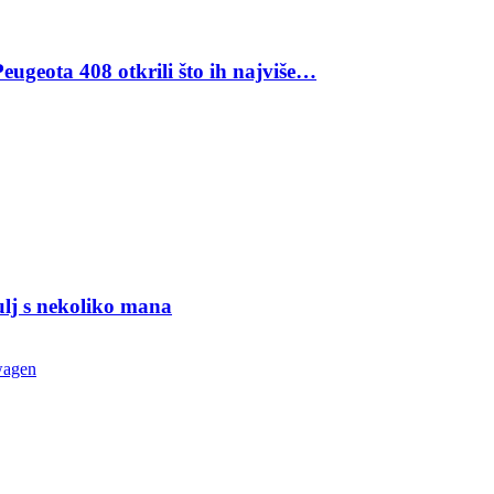
eugeota 408 otkrili što ih najviše…
ulj s nekoliko mana
wagen