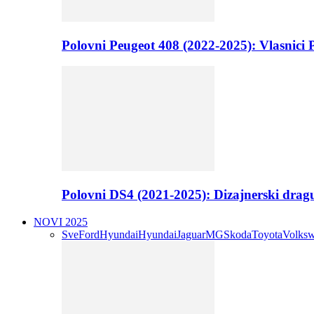
Polovni Peugeot 408 (2022-2025): Vlasnici P
Polovni DS4 (2021-2025): Dizajnerski drag
NOVI 2025
Sve
Ford
Hyundai
Hyundai
Jaguar
MG
Skoda
Toyota
Volks