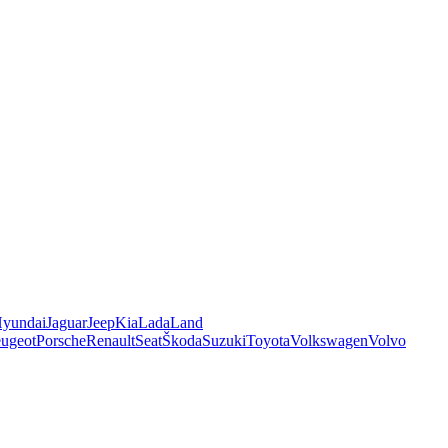
yundai
Jaguar
Jeep
Kia
Lada
Land
ugeot
Porsche
Renault
Seat
Škoda
Suzuki
Toyota
Volkswagen
Volvo