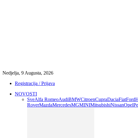
Nedjelja, 9 Augusta, 2026
Registracija / Prijava
NOVOSTI
Sve
Alfa Romeo
Audi
BMW
Citroen
Cupra
Dacia
Fiat
Ford
H
Rover
Mazda
Mercedes
MG
MINI
Mitsubishi
Nissan
Opel
Pe