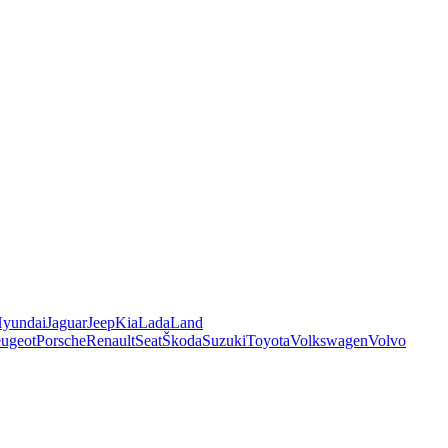
yundai
Jaguar
Jeep
Kia
Lada
Land
ugeot
Porsche
Renault
Seat
Škoda
Suzuki
Toyota
Volkswagen
Volvo