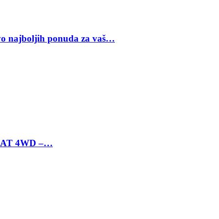
vo najboljih ponuda za vaš…
 6 AT 4WD –…