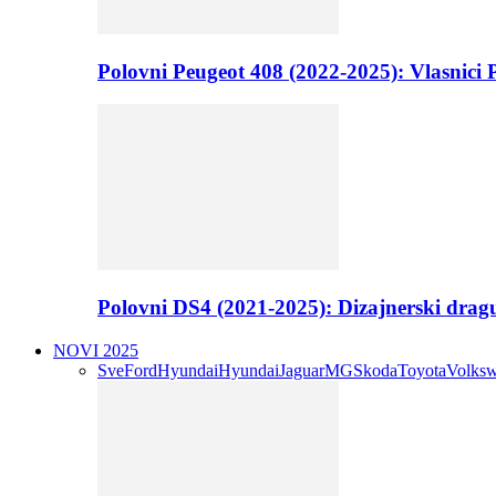
Polovni Peugeot 408 (2022-2025): Vlasnici P
Polovni DS4 (2021-2025): Dizajnerski drag
NOVI 2025
Sve
Ford
Hyundai
Hyundai
Jaguar
MG
Skoda
Toyota
Volks