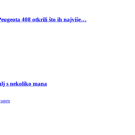
eugeota 408 otkrili što ih najviše…
ulj s nekoliko mana
wagen