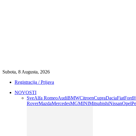
Subota, 8 Augusta, 2026
Registracija / Prijava
NOVOSTI
Sve
Alfa Romeo
Audi
BMW
Citroen
Cupra
Dacia
Fiat
Ford
H
Rover
Mazda
Mercedes
MG
MINI
Mitsubishi
Nissan
Opel
Pe