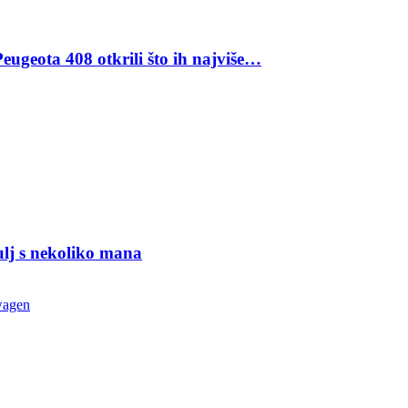
eugeota 408 otkrili što ih najviše…
ulj s nekoliko mana
wagen