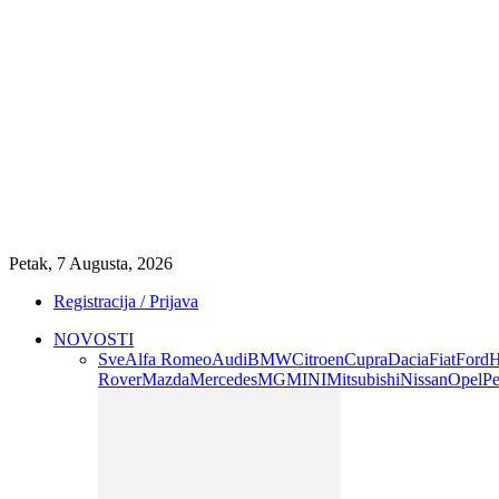
Petak, 7 Augusta, 2026
Registracija / Prijava
NOVOSTI
Sve
Alfa Romeo
Audi
BMW
Citroen
Cupra
Dacia
Fiat
Ford
H
Rover
Mazda
Mercedes
MG
MINI
Mitsubishi
Nissan
Opel
Pe