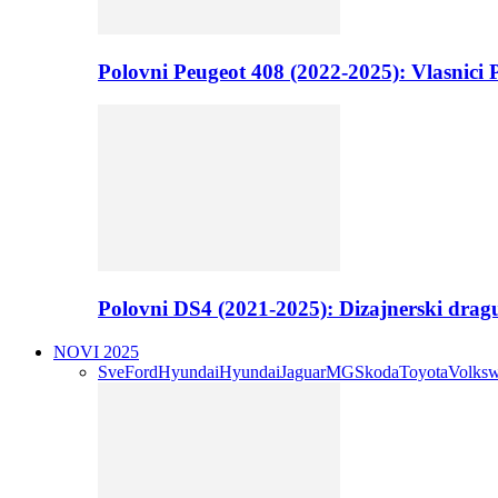
Polovni Peugeot 408 (2022-2025): Vlasnici P
Polovni DS4 (2021-2025): Dizajnerski drag
NOVI 2025
Sve
Ford
Hyundai
Hyundai
Jaguar
MG
Skoda
Toyota
Volks