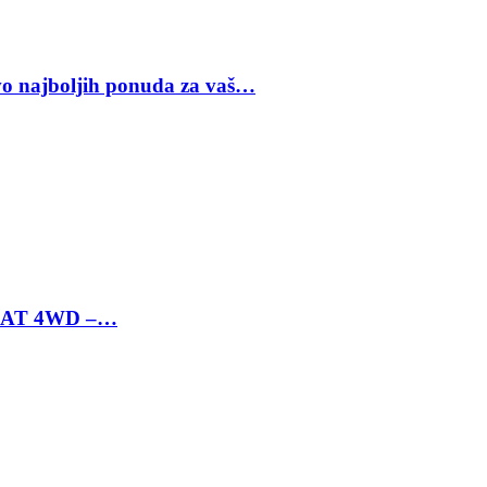
vo najboljih ponuda za vaš…
 6 AT 4WD –…