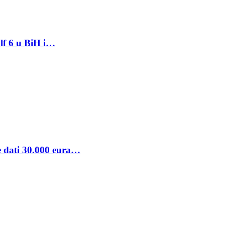
lf 6 u BiH i…
se dati 30.000 eura…