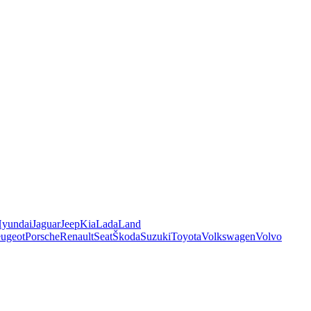
yundai
Jaguar
Jeep
Kia
Lada
Land
ugeot
Porsche
Renault
Seat
Škoda
Suzuki
Toyota
Volkswagen
Volvo