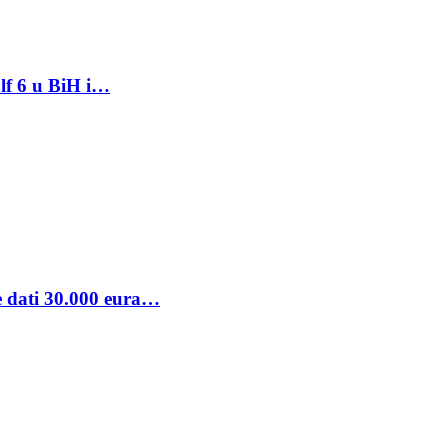
lf 6 u BiH i…
se dati 30.000 eura…