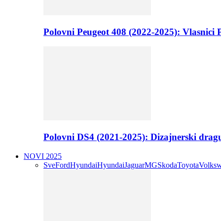
Polovni Peugeot 408 (2022-2025): Vlasnici P
Polovni DS4 (2021-2025): Dizajnerski drag
NOVI 2025
Sve
Ford
Hyundai
Hyundai
Jaguar
MG
Skoda
Toyota
Volks