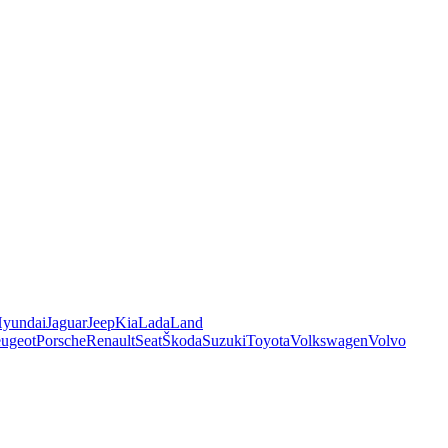
yundai
Jaguar
Jeep
Kia
Lada
Land
ugeot
Porsche
Renault
Seat
Škoda
Suzuki
Toyota
Volkswagen
Volvo