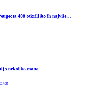
eugeota 408 otkrili što ih najviše…
ulj s nekoliko mana
wagen