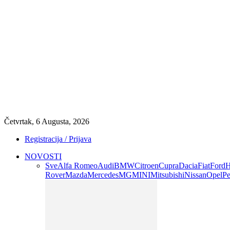
Četvrtak, 6 Augusta, 2026
Registracija / Prijava
NOVOSTI
Sve
Alfa Romeo
Audi
BMW
Citroen
Cupra
Dacia
Fiat
Ford
H
Rover
Mazda
Mercedes
MG
MINI
Mitsubishi
Nissan
Opel
Pe