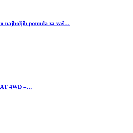
vo najboljih ponuda za vaš…
 6 AT 4WD –…