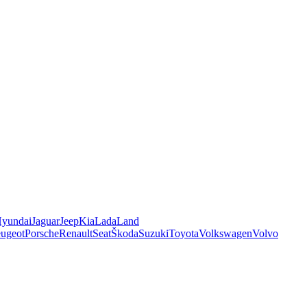
yundai
Jaguar
Jeep
Kia
Lada
Land
ugeot
Porsche
Renault
Seat
Škoda
Suzuki
Toyota
Volkswagen
Volvo