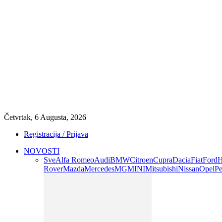
Četvrtak, 6 Augusta, 2026
Registracija / Prijava
NOVOSTI
Sve
Alfa Romeo
Audi
BMW
Citroen
Cupra
Dacia
Fiat
Ford
H
Rover
Mazda
Mercedes
MG
MINI
Mitsubishi
Nissan
Opel
Pe