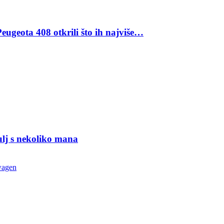
eugeota 408 otkrili što ih najviše…
ulj s nekoliko mana
wagen