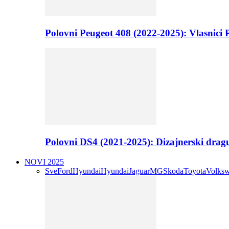
Polovni Peugeot 408 (2022-2025): Vlasnici P
Polovni DS4 (2021-2025): Dizajnerski drag
NOVI 2025
Sve
Ford
Hyundai
Hyundai
Jaguar
MG
Skoda
Toyota
Volks