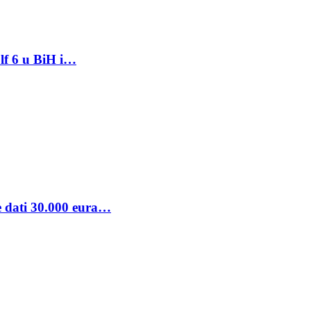
lf 6 u BiH i…
se dati 30.000 eura…