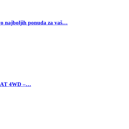
vo najboljih ponuda za vaš…
 6 AT 4WD –…