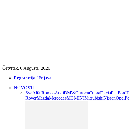
Četvrtak, 6 Augusta, 2026
Registracija / Prijava
NOVOSTI
Sve
Alfa Romeo
Audi
BMW
Citroen
Cupra
Dacia
Fiat
Ford
H
Rover
Mazda
Mercedes
MG
MINI
Mitsubishi
Nissan
Opel
Pe