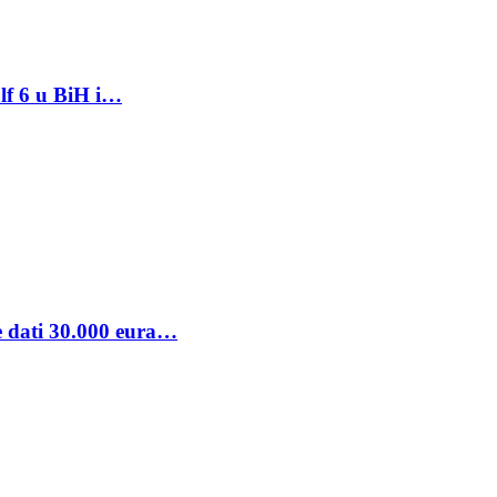
lf 6 u BiH i…
se dati 30.000 eura…