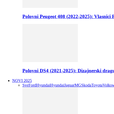
Polovni Peugeot 408 (2022-2025): Vlasnici P
Polovni DS4 (2021-2025): Dizajnerski drag
NOVI 2025
Sve
Ford
Hyundai
Hyundai
Jaguar
MG
Skoda
Toyota
Volks