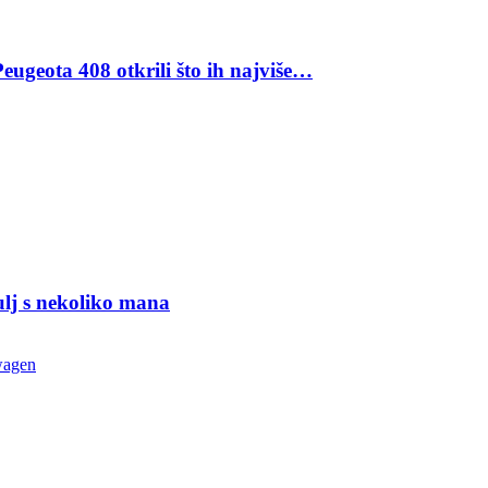
eugeota 408 otkrili što ih najviše…
ulj s nekoliko mana
wagen