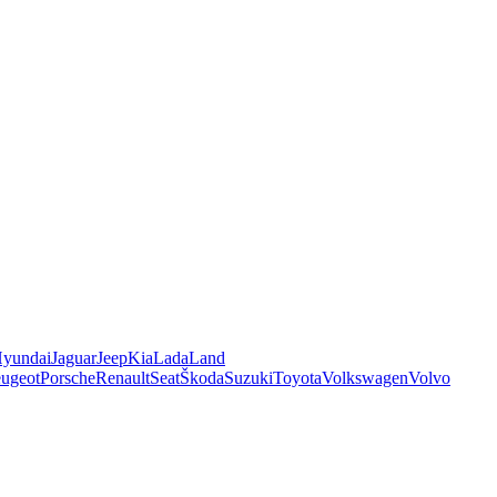
yundai
Jaguar
Jeep
Kia
Lada
Land
ugeot
Porsche
Renault
Seat
Škoda
Suzuki
Toyota
Volkswagen
Volvo