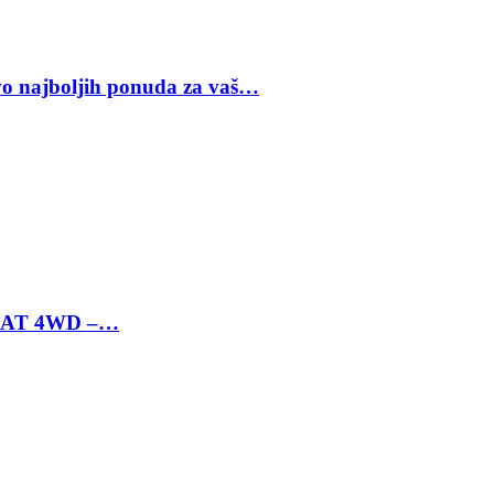
vo najboljih ponuda za vaš…
 6 AT 4WD –…