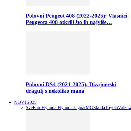
Polovni Peugeot 408 (2022-2025): Vlasnici
Peugeota 408 otkrili što ih najviše…
Polovni DS4 (2021-2025): Dizajnerski
dragulj s nekoliko mana
NOVI 2025
Sve
Ford
Hyundai
Hyundai
Jaguar
MG
Skoda
Toyota
Volks