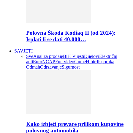
Polovna Škoda Kodiaq II (od 2024):
Isplati li se dati 40.000…
SAVJETI
Sve
Analiza prodaje
BiH Vijesti
Dijelovi
Električni
auti
EuroNCAP
Fun video
Gume
Hibird
Isporuka
Odmah
Odrzavanje
Sigurnost
Kako izbjeći prevare prilikom kupovine
polovnog automobila