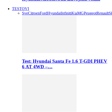
TESTOVI
Sve
Citroen
Ford
Hyundai
Infiniti
Kia
MG
Peugeot
Renault
S
Test: Hyundai Santa Fe 1.6 T-GDI PHEV
6 AT 4WD –…