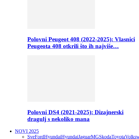
Polovni Peugeot 408 (2022-2025): Vlasnici
Peugeota 408 otkrili što ih najviše…
Polovni DS4 (2021-2025): Dizajnerski
dragulj s nekoliko mana
NOVI 2025
Sve
Ford
Hyundai
Hyundai
Jaguar
MG
Skoda
Toyota
Volks