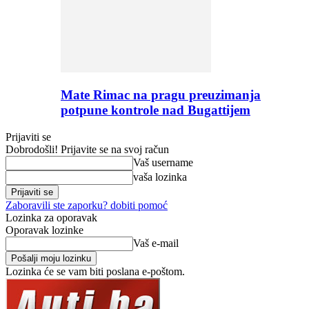
Mate Rimac na pragu preuzimanja
potpune kontrole nad Bugattijem
Prijaviti se
Dobrodošli! Prijavite se na svoj račun
Vaš username
vaša lozinka
Zaboravili ste zaporku? dobiti pomoć
Lozinka za oporavak
Oporavak lozinke
Vaš e-mail
Lozinka će se vam biti poslana e-poštom.