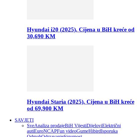
Hyundai i20 (2025). Cijena u BiH kreće od
30,690 KM
Hyundai Staria (2025). Cijena u BiH kreće
od 69,900 KM
SAVJETI
Sve
Analiza prodaje
BiH Vijesti
Dijelovi
Električni
auti
EuroNCAP
Fun video
Gume
Hibird
Isporuka
Odmah
Odrzavanje
Sigurnost