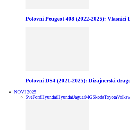
Polovni Peugeot 408 (2022-2025): Vlasnici P
Polovni DS4 (2021-2025): Dizajnerski drag
NOVI 2025
Sve
Ford
Hyundai
Hyundai
Jaguar
MG
Skoda
Toyota
Volks