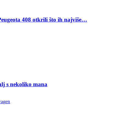
eugeota 408 otkrili što ih najviše…
ulj s nekoliko mana
wagen