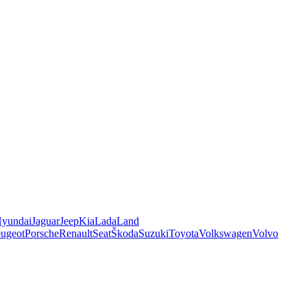
yundai
Jaguar
Jeep
Kia
Lada
Land
ugeot
Porsche
Renault
Seat
Škoda
Suzuki
Toyota
Volkswagen
Volvo