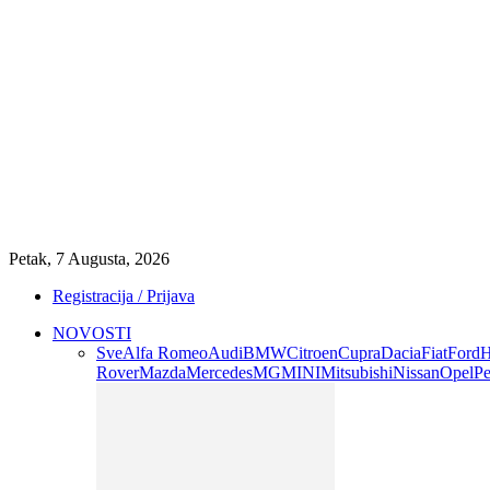
Petak, 7 Augusta, 2026
Registracija / Prijava
NOVOSTI
Sve
Alfa Romeo
Audi
BMW
Citroen
Cupra
Dacia
Fiat
Ford
H
Rover
Mazda
Mercedes
MG
MINI
Mitsubishi
Nissan
Opel
Pe