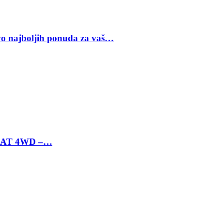
vo najboljih ponuda za vaš…
 6 AT 4WD –…