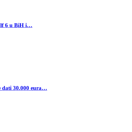
lf 6 u BiH i…
se dati 30.000 eura…