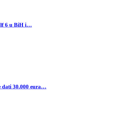
lf 6 u BiH i…
se dati 30.000 eura…