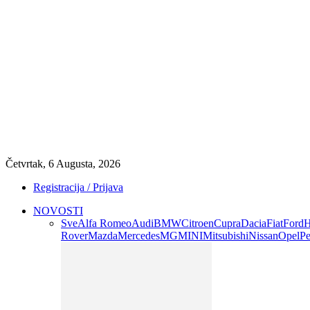
Četvrtak, 6 Augusta, 2026
Registracija / Prijava
NOVOSTI
Sve
Alfa Romeo
Audi
BMW
Citroen
Cupra
Dacia
Fiat
Ford
H
Rover
Mazda
Mercedes
MG
MINI
Mitsubishi
Nissan
Opel
Pe