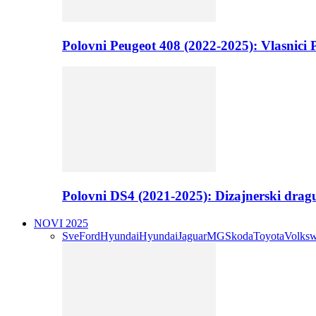
Polovni Peugeot 408 (2022-2025): Vlasnici P
Polovni DS4 (2021-2025): Dizajnerski drag
NOVI 2025
Sve
Ford
Hyundai
Hyundai
Jaguar
MG
Skoda
Toyota
Volks