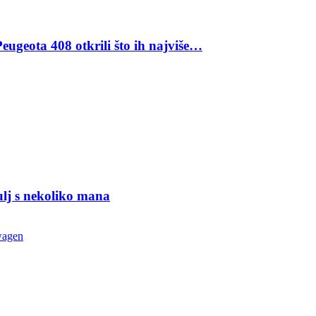
eugeota 408 otkrili što ih najviše…
ulj s nekoliko mana
wagen