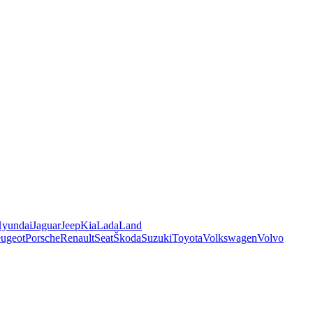
yundai
Jaguar
Jeep
Kia
Lada
Land
ugeot
Porsche
Renault
Seat
Škoda
Suzuki
Toyota
Volkswagen
Volvo