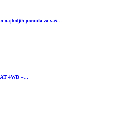
vo najboljih ponuda za vaš…
 6 AT 4WD –…