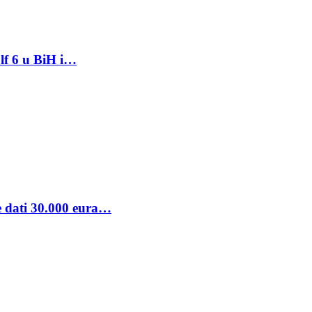
lf 6 u BiH i…
se dati 30.000 eura…