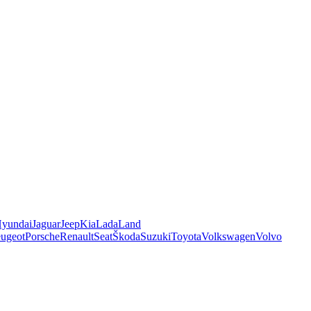
yundai
Jaguar
Jeep
Kia
Lada
Land
ugeot
Porsche
Renault
Seat
Škoda
Suzuki
Toyota
Volkswagen
Volvo