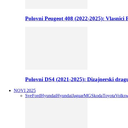
Polovni Peugeot 408 (2022-2025): Vlasnici P
Polovni DS4 (2021-2025): Dizajnerski drag
NOVI 2025
Sve
Ford
Hyundai
Hyundai
Jaguar
MG
Skoda
Toyota
Volks