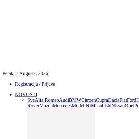
Petak, 7 Augusta, 2026
Registracija / Prijava
NOVOSTI
Sve
Alfa Romeo
Audi
BMW
Citroen
Cupra
Dacia
Fiat
Ford
H
Rover
Mazda
Mercedes
MG
MINI
Mitsubishi
Nissan
Opel
Pe