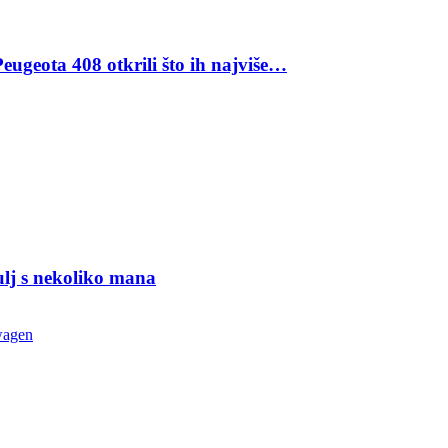
eugeota 408 otkrili što ih najviše…
ulj s nekoliko mana
wagen