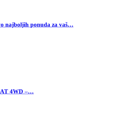
vo najboljih ponuda za vaš…
 6 AT 4WD –…