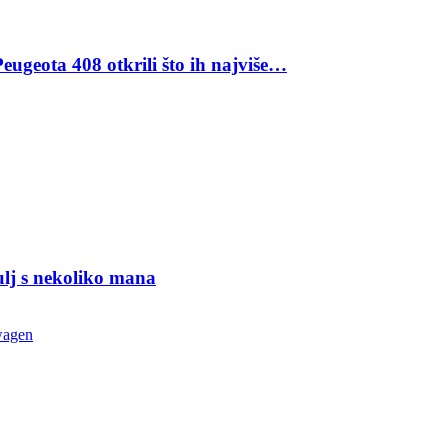
eugeota 408 otkrili što ih najviše…
ulj s nekoliko mana
wagen