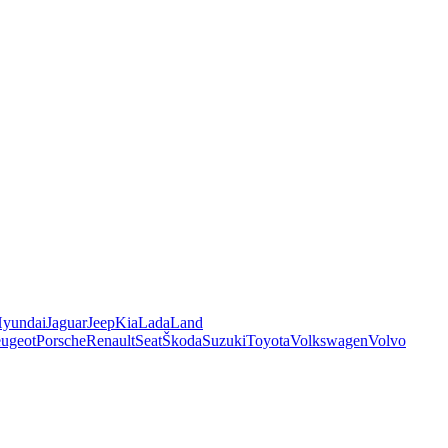
yundai
Jaguar
Jeep
Kia
Lada
Land
ugeot
Porsche
Renault
Seat
Škoda
Suzuki
Toyota
Volkswagen
Volvo