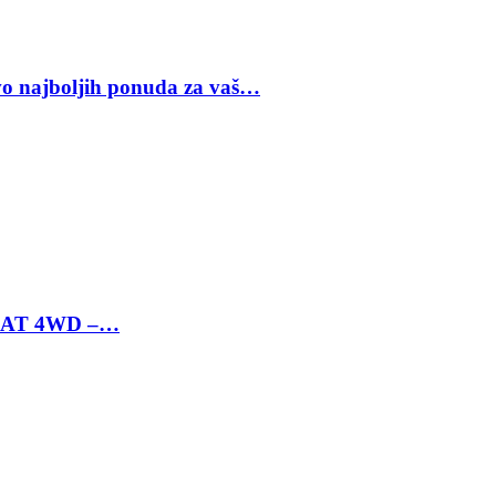
vo najboljih ponuda za vaš…
 6 AT 4WD –…