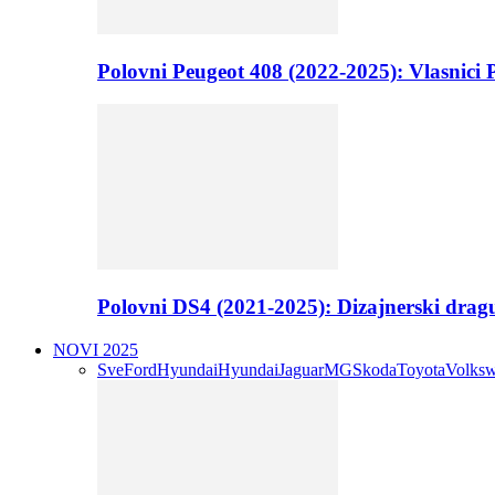
Polovni Peugeot 408 (2022-2025): Vlasnici P
Polovni DS4 (2021-2025): Dizajnerski drag
NOVI 2025
Sve
Ford
Hyundai
Hyundai
Jaguar
MG
Skoda
Toyota
Volks