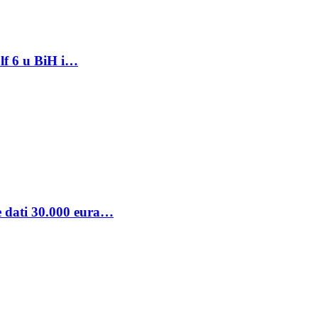
lf 6 u BiH i…
se dati 30.000 eura…