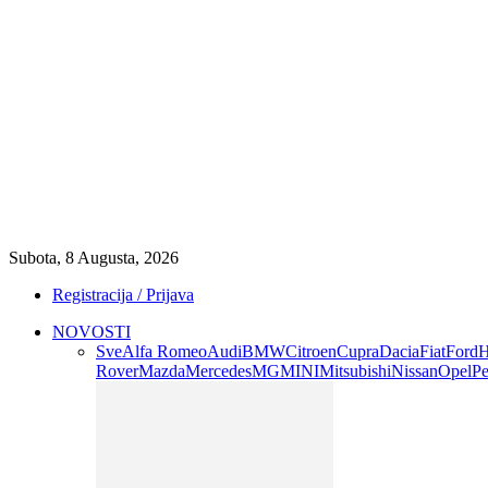
Subota, 8 Augusta, 2026
Registracija / Prijava
NOVOSTI
Sve
Alfa Romeo
Audi
BMW
Citroen
Cupra
Dacia
Fiat
Ford
H
Rover
Mazda
Mercedes
MG
MINI
Mitsubishi
Nissan
Opel
Pe