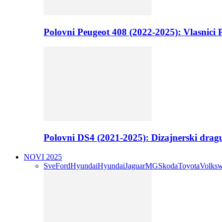
Polovni Peugeot 408 (2022-2025): Vlasnici P
Polovni DS4 (2021-2025): Dizajnerski drag
NOVI 2025
Sve
Ford
Hyundai
Hyundai
Jaguar
MG
Skoda
Toyota
Volks