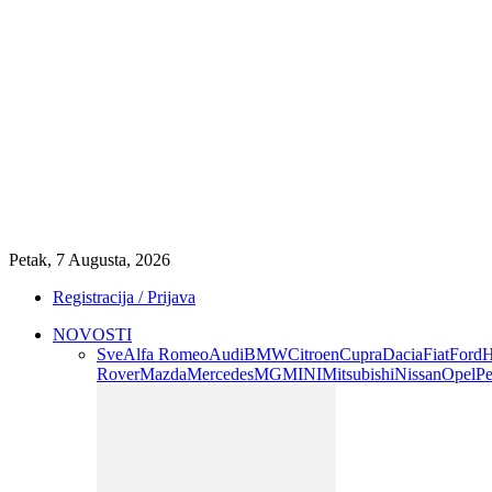
Petak, 7 Augusta, 2026
Registracija / Prijava
NOVOSTI
Sve
Alfa Romeo
Audi
BMW
Citroen
Cupra
Dacia
Fiat
Ford
H
Rover
Mazda
Mercedes
MG
MINI
Mitsubishi
Nissan
Opel
Pe