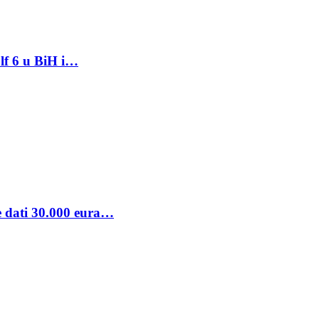
lf 6 u BiH i…
se dati 30.000 eura…