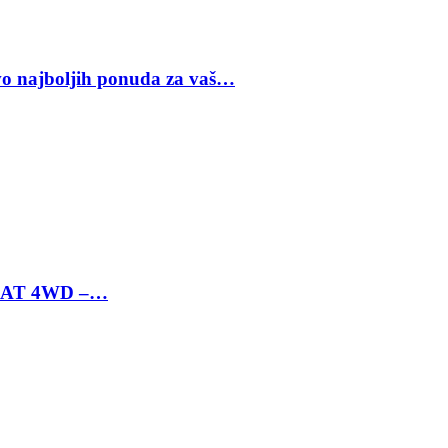
vo najboljih ponuda za vaš…
 6 AT 4WD –…