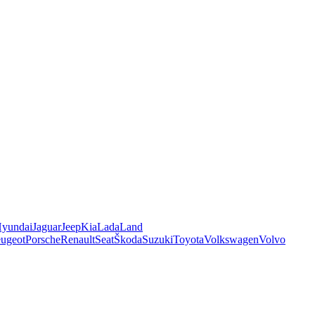
yundai
Jaguar
Jeep
Kia
Lada
Land
ugeot
Porsche
Renault
Seat
Škoda
Suzuki
Toyota
Volkswagen
Volvo