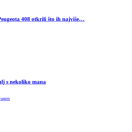
eugeota 408 otkrili što ih najviše…
ulj s nekoliko mana
wagen