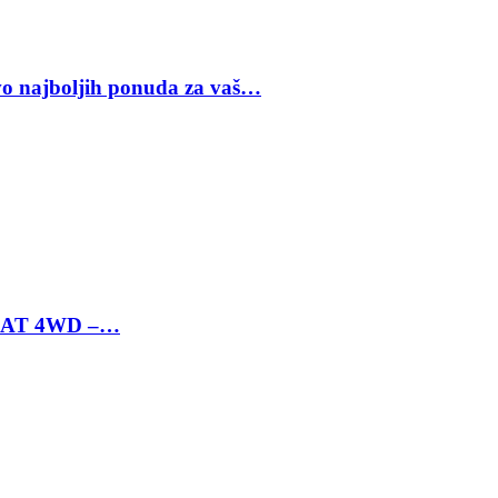
vo najboljih ponuda za vaš…
 6 AT 4WD –…