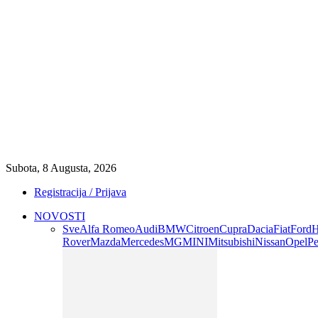
Subota, 8 Augusta, 2026
Registracija / Prijava
NOVOSTI
Sve
Alfa Romeo
Audi
BMW
Citroen
Cupra
Dacia
Fiat
Ford
H
Rover
Mazda
Mercedes
MG
MINI
Mitsubishi
Nissan
Opel
Pe