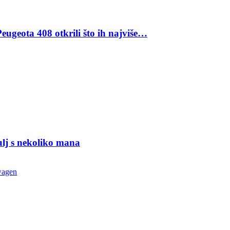
eugeota 408 otkrili što ih najviše…
ulj s nekoliko mana
wagen