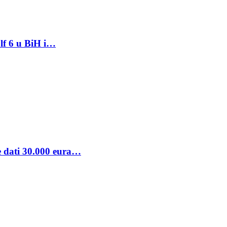
lf 6 u BiH i…
se dati 30.000 eura…