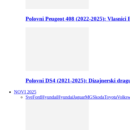
Polovni Peugeot 408 (2022-2025): Vlasnici P
Polovni DS4 (2021-2025): Dizajnerski drag
NOVI 2025
Sve
Ford
Hyundai
Hyundai
Jaguar
MG
Skoda
Toyota
Volks