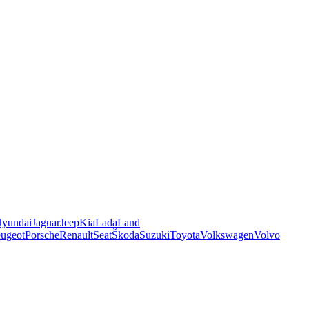
yundai
Jaguar
Jeep
Kia
Lada
Land
ugeot
Porsche
Renault
Seat
Škoda
Suzuki
Toyota
Volkswagen
Volvo