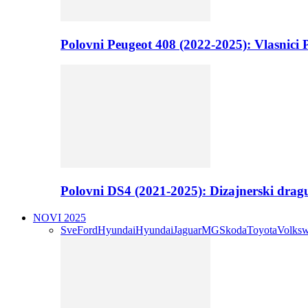
Polovni Peugeot 408 (2022-2025): Vlasnici P
Polovni DS4 (2021-2025): Dizajnerski drag
NOVI 2025
Sve
Ford
Hyundai
Hyundai
Jaguar
MG
Skoda
Toyota
Volks