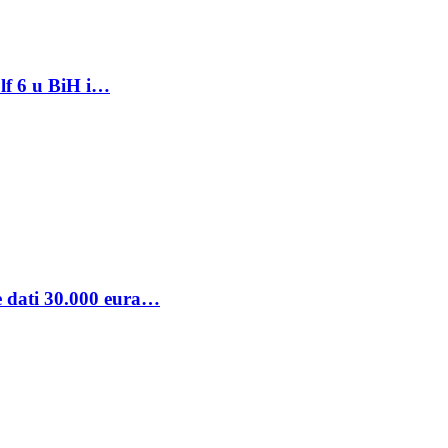
lf 6 u BiH i…
se dati 30.000 eura…