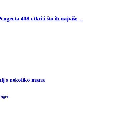
eugeota 408 otkrili što ih najviše…
ulj s nekoliko mana
wagen