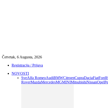
Četvrtak, 6 Augusta, 2026
Registracija / Prijava
NOVOSTI
Sve
Alfa Romeo
Audi
BMW
Citroen
Cupra
Dacia
Fiat
Ford
H
Rover
Mazda
Mercedes
MG
MINI
Mitsubishi
Nissan
Opel
Pe