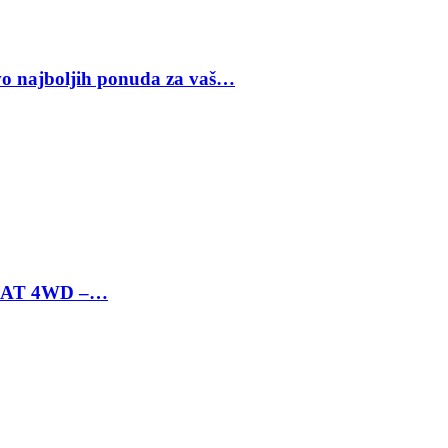
vo najboljih ponuda za vaš…
 6 AT 4WD –…