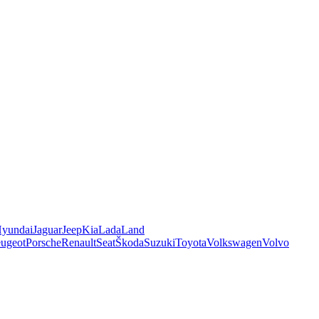
yundai
Jaguar
Jeep
Kia
Lada
Land
ugeot
Porsche
Renault
Seat
Škoda
Suzuki
Toyota
Volkswagen
Volvo