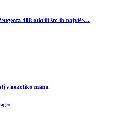
eugeota 408 otkrili što ih najviše…
ulj s nekoliko mana
wagen