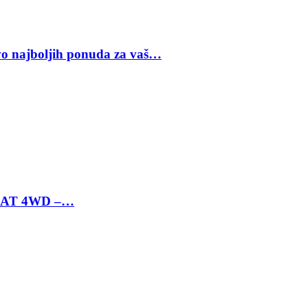
vo najboljih ponuda za vaš…
 6 AT 4WD –…