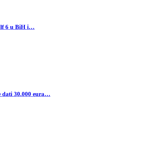
lf 6 u BiH i…
se dati 30.000 eura…