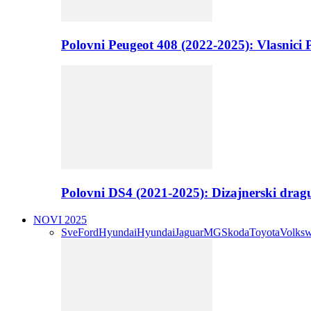
Polovni Peugeot 408 (2022-2025): Vlasnici P
Polovni DS4 (2021-2025): Dizajnerski drag
NOVI 2025
Sve
Ford
Hyundai
Hyundai
Jaguar
MG
Skoda
Toyota
Volks