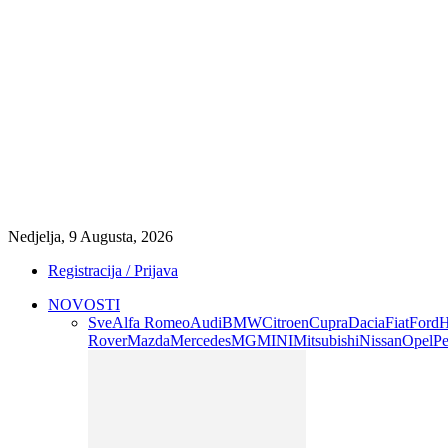
Nedjelja, 9 Augusta, 2026
Registracija / Prijava
NOVOSTI
Sve
Alfa Romeo
Audi
BMW
Citroen
Cupra
Dacia
Fiat
Ford
H
Rover
Mazda
Mercedes
MG
MINI
Mitsubishi
Nissan
Opel
Pe