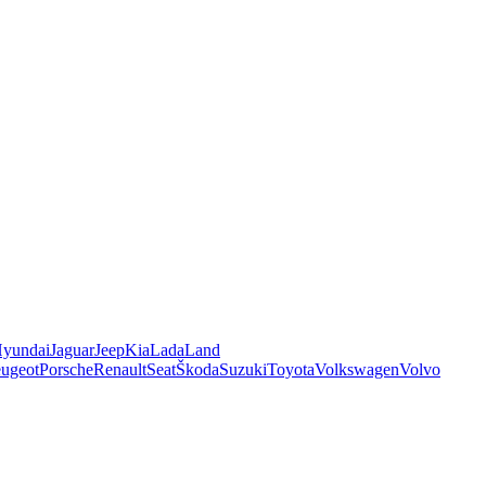
yundai
Jaguar
Jeep
Kia
Lada
Land
ugeot
Porsche
Renault
Seat
Škoda
Suzuki
Toyota
Volkswagen
Volvo