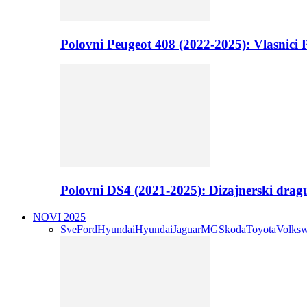
Polovni Peugeot 408 (2022-2025): Vlasnici P
Polovni DS4 (2021-2025): Dizajnerski drag
NOVI 2025
Sve
Ford
Hyundai
Hyundai
Jaguar
MG
Skoda
Toyota
Volks