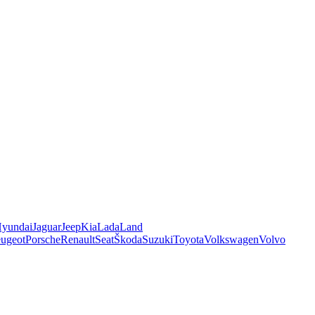
yundai
Jaguar
Jeep
Kia
Lada
Land
ugeot
Porsche
Renault
Seat
Škoda
Suzuki
Toyota
Volkswagen
Volvo