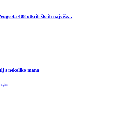
eugeota 408 otkrili što ih najviše…
ulj s nekoliko mana
wagen