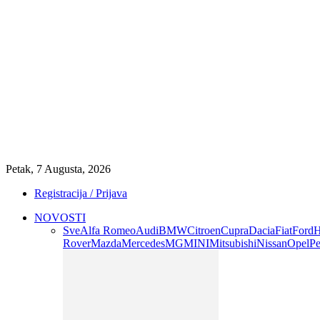
Petak, 7 Augusta, 2026
Registracija / Prijava
NOVOSTI
Sve
Alfa Romeo
Audi
BMW
Citroen
Cupra
Dacia
Fiat
Ford
H
Rover
Mazda
Mercedes
MG
MINI
Mitsubishi
Nissan
Opel
Pe