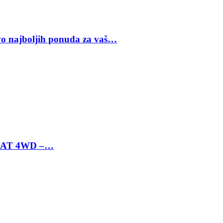
vo najboljih ponuda za vaš…
 6 AT 4WD –…