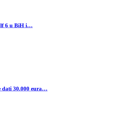
lf 6 u BiH i…
se dati 30.000 eura…