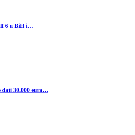
lf 6 u BiH i…
se dati 30.000 eura…