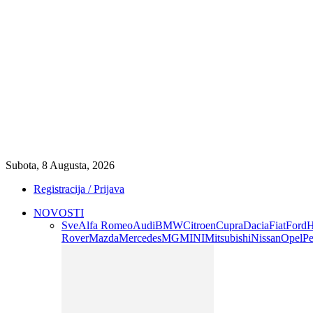
Subota, 8 Augusta, 2026
Registracija / Prijava
NOVOSTI
Sve
Alfa Romeo
Audi
BMW
Citroen
Cupra
Dacia
Fiat
Ford
H
Rover
Mazda
Mercedes
MG
MINI
Mitsubishi
Nissan
Opel
Pe