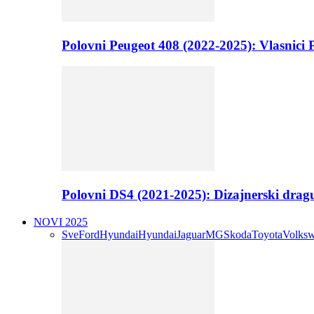
Polovni Peugeot 408 (2022-2025): Vlasnici P
Polovni DS4 (2021-2025): Dizajnerski drag
NOVI 2025
Sve
Ford
Hyundai
Hyundai
Jaguar
MG
Skoda
Toyota
Volks