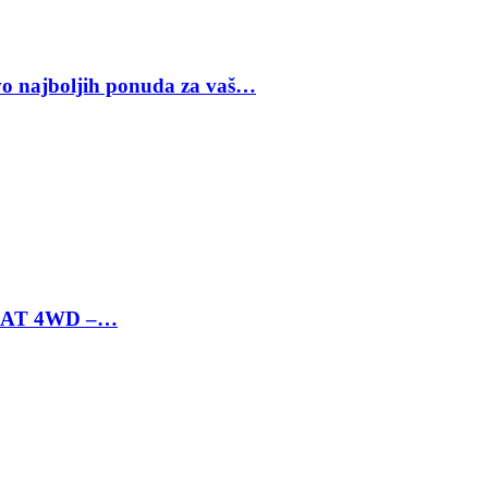
vo najboljih ponuda za vaš…
 6 AT 4WD –…