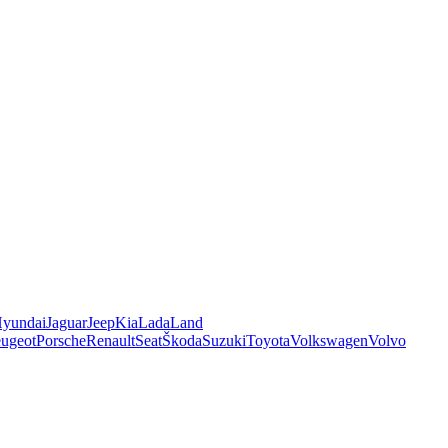
yundai
Jaguar
Jeep
Kia
Lada
Land
ugeot
Porsche
Renault
Seat
Škoda
Suzuki
Toyota
Volkswagen
Volvo