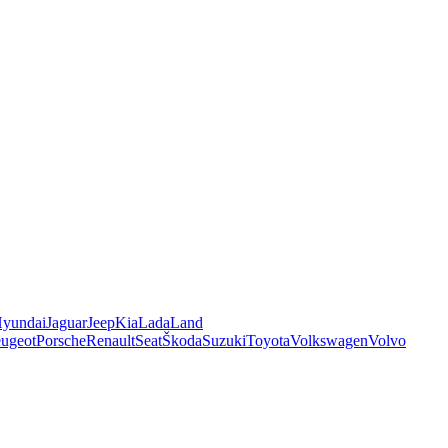
yundai
Jaguar
Jeep
Kia
Lada
Land
ugeot
Porsche
Renault
Seat
Škoda
Suzuki
Toyota
Volkswagen
Volvo