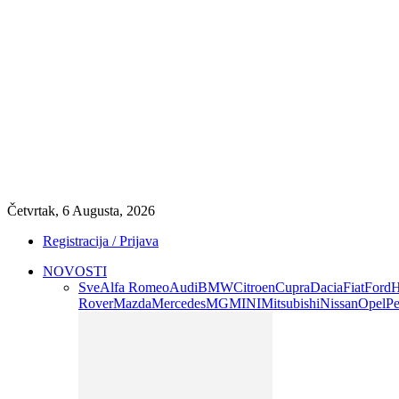
Četvrtak, 6 Augusta, 2026
Registracija / Prijava
NOVOSTI
Sve
Alfa Romeo
Audi
BMW
Citroen
Cupra
Dacia
Fiat
Ford
H
Rover
Mazda
Mercedes
MG
MINI
Mitsubishi
Nissan
Opel
Pe