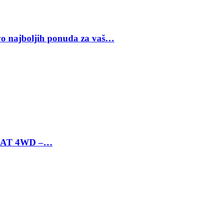
vo najboljih ponuda za vaš…
 6 AT 4WD –…