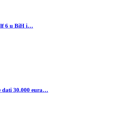
lf 6 u BiH i…
se dati 30.000 eura…