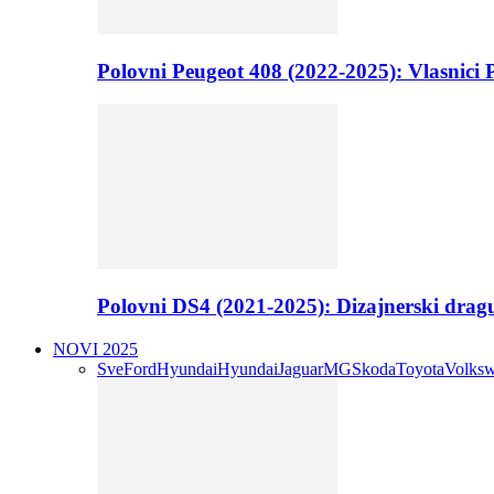
Polovni Peugeot 408 (2022-2025): Vlasnici P
Polovni DS4 (2021-2025): Dizajnerski drag
NOVI 2025
Sve
Ford
Hyundai
Hyundai
Jaguar
MG
Skoda
Toyota
Volks