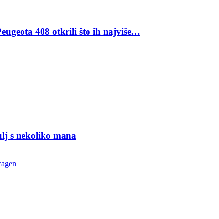
eugeota 408 otkrili što ih najviše…
ulj s nekoliko mana
wagen