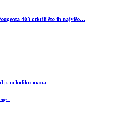
eugeota 408 otkrili što ih najviše…
ulj s nekoliko mana
wagen