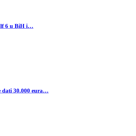
lf 6 u BiH i…
se dati 30.000 eura…