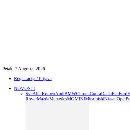
Petak, 7 Augusta, 2026
Registracija / Prijava
NOVOSTI
Sve
Alfa Romeo
Audi
BMW
Citroen
Cupra
Dacia
Fiat
Ford
H
Rover
Mazda
Mercedes
MG
MINI
Mitsubishi
Nissan
Opel
Pe