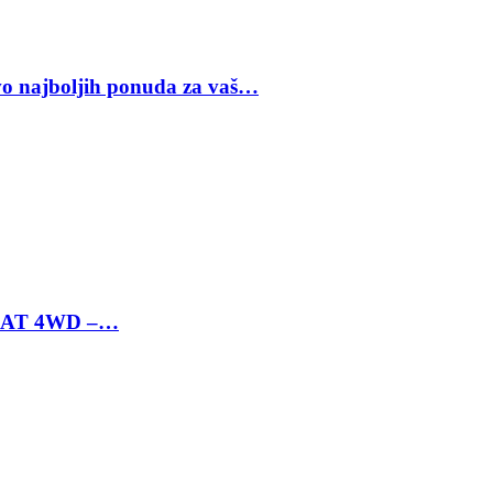
vo najboljih ponuda za vaš…
 6 AT 4WD –…