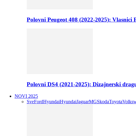
Polovni Peugeot 408 (2022-2025): Vlasnici P
Polovni DS4 (2021-2025): Dizajnerski drag
NOVI 2025
Sve
Ford
Hyundai
Hyundai
Jaguar
MG
Skoda
Toyota
Volks