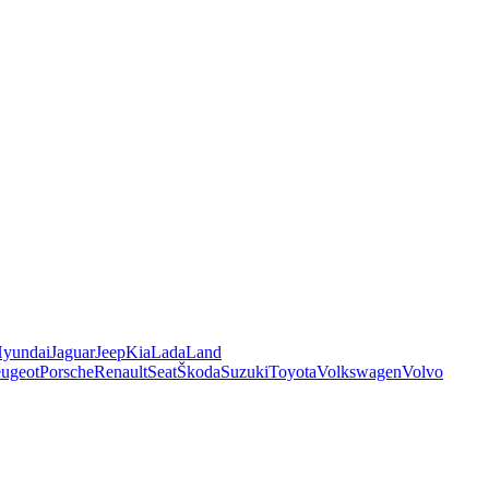
yundai
Jaguar
Jeep
Kia
Lada
Land
ugeot
Porsche
Renault
Seat
Škoda
Suzuki
Toyota
Volkswagen
Volvo