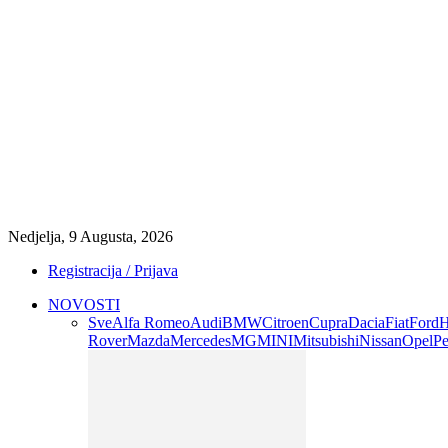
Nedjelja, 9 Augusta, 2026
Registracija / Prijava
NOVOSTI
Sve
Alfa Romeo
Audi
BMW
Citroen
Cupra
Dacia
Fiat
Ford
H
Rover
Mazda
Mercedes
MG
MINI
Mitsubishi
Nissan
Opel
Pe