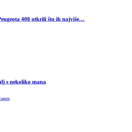
eugeota 408 otkrili što ih najviše…
ulj s nekoliko mana
wagen