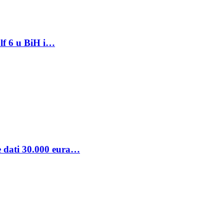
lf 6 u BiH i…
se dati 30.000 eura…