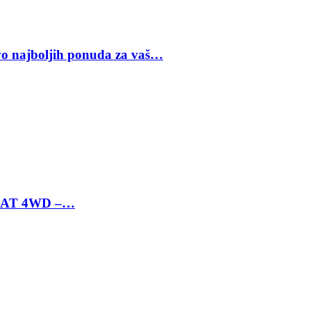
vo najboljih ponuda za vaš…
 6 AT 4WD –…