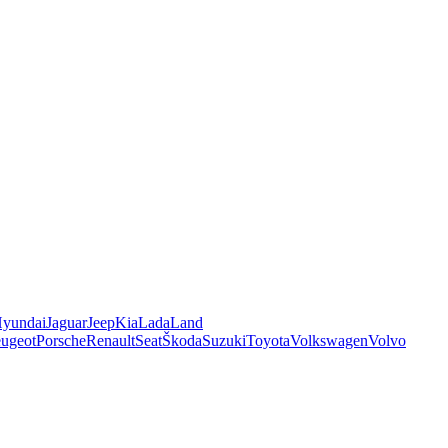
yundai
Jaguar
Jeep
Kia
Lada
Land
ugeot
Porsche
Renault
Seat
Škoda
Suzuki
Toyota
Volkswagen
Volvo