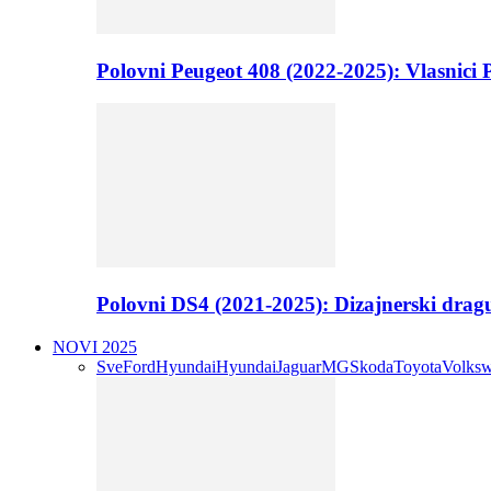
Polovni Peugeot 408 (2022-2025): Vlasnici P
Polovni DS4 (2021-2025): Dizajnerski drag
NOVI 2025
Sve
Ford
Hyundai
Hyundai
Jaguar
MG
Skoda
Toyota
Volks