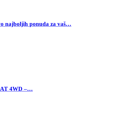
vo najboljih ponuda za vaš…
 6 AT 4WD –…