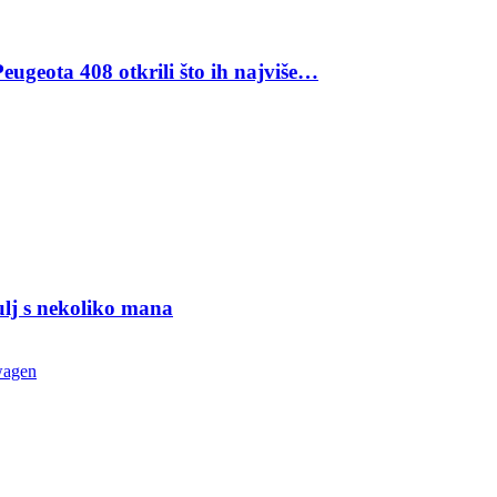
eugeota 408 otkrili što ih najviše…
ulj s nekoliko mana
wagen