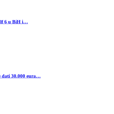
lf 6 u BiH i…
se dati 30.000 eura…