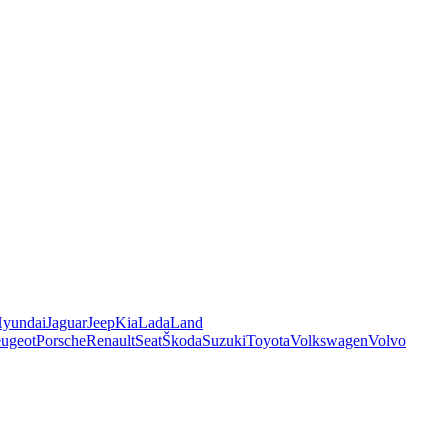
yundai
Jaguar
Jeep
Kia
Lada
Land
ugeot
Porsche
Renault
Seat
Škoda
Suzuki
Toyota
Volkswagen
Volvo