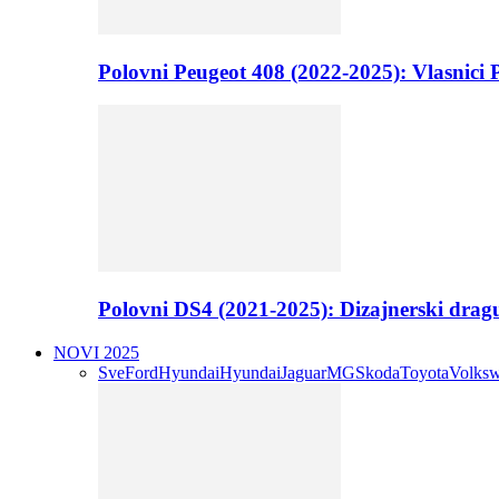
Polovni Peugeot 408 (2022-2025): Vlasnici P
Polovni DS4 (2021-2025): Dizajnerski drag
NOVI 2025
Sve
Ford
Hyundai
Hyundai
Jaguar
MG
Skoda
Toyota
Volks