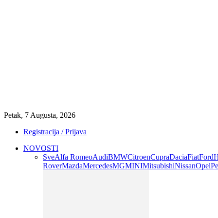
Petak, 7 Augusta, 2026
Registracija / Prijava
NOVOSTI
Sve
Alfa Romeo
Audi
BMW
Citroen
Cupra
Dacia
Fiat
Ford
H
Rover
Mazda
Mercedes
MG
MINI
Mitsubishi
Nissan
Opel
Pe