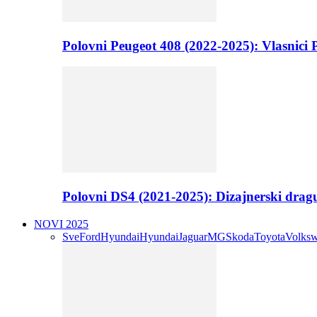
Polovni Peugeot 408 (2022-2025): Vlasnici P
Polovni DS4 (2021-2025): Dizajnerski drag
NOVI 2025
Sve
Ford
Hyundai
Hyundai
Jaguar
MG
Skoda
Toyota
Volks