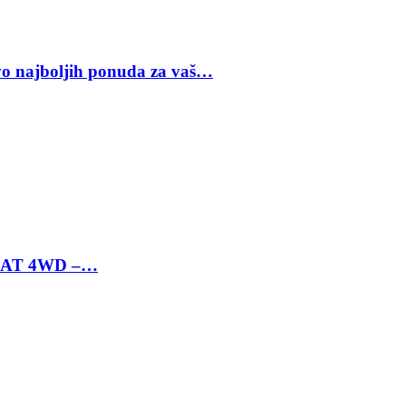
vo najboljih ponuda za vaš…
 6 AT 4WD –…