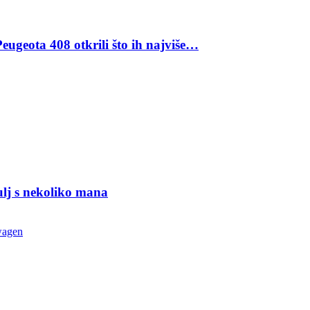
eugeota 408 otkrili što ih najviše…
ulj s nekoliko mana
wagen