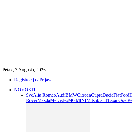
Petak, 7 Augusta, 2026
Registracija / Prijava
NOVOSTI
Sve
Alfa Romeo
Audi
BMW
Citroen
Cupra
Dacia
Fiat
Ford
H
Rover
Mazda
Mercedes
MG
MINI
Mitsubishi
Nissan
Opel
Pe