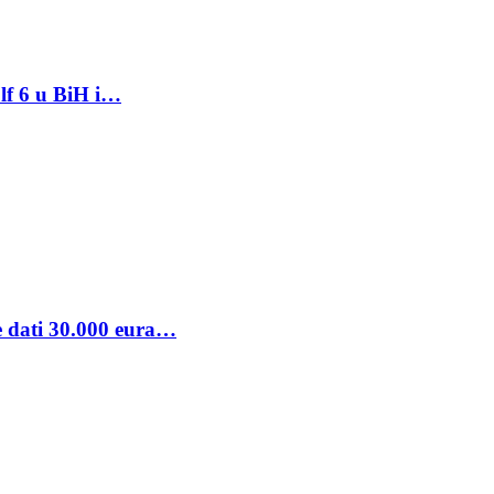
lf 6 u BiH i…
se dati 30.000 eura…