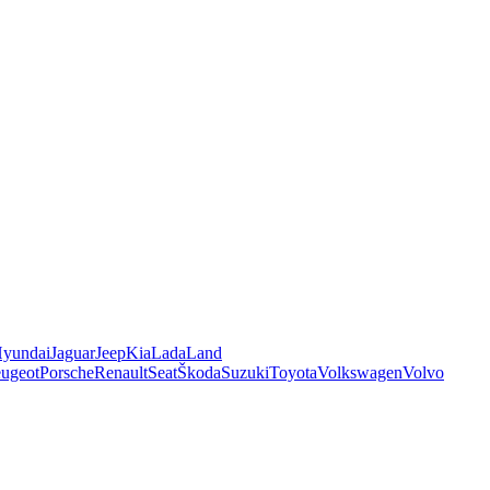
yundai
Jaguar
Jeep
Kia
Lada
Land
ugeot
Porsche
Renault
Seat
Škoda
Suzuki
Toyota
Volkswagen
Volvo