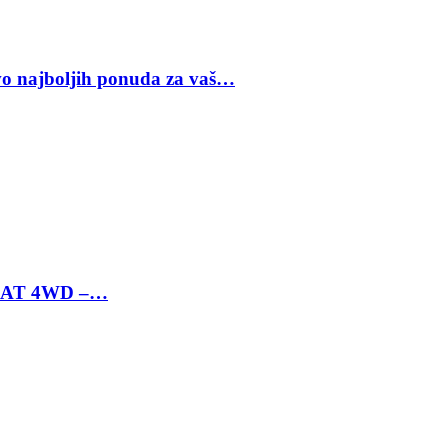
vo najboljih ponuda za vaš…
 6 AT 4WD –…