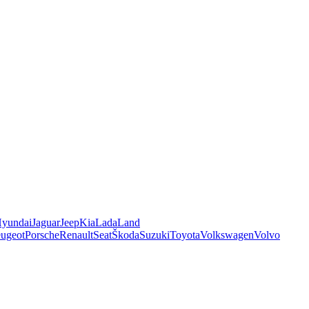
yundai
Jaguar
Jeep
Kia
Lada
Land
ugeot
Porsche
Renault
Seat
Škoda
Suzuki
Toyota
Volkswagen
Volvo