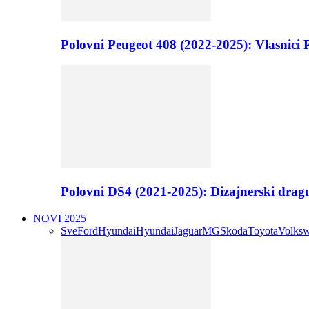
Polovni Peugeot 408 (2022-2025): Vlasnici P
Polovni DS4 (2021-2025): Dizajnerski drag
NOVI 2025
Sve
Ford
Hyundai
Hyundai
Jaguar
MG
Skoda
Toyota
Volks