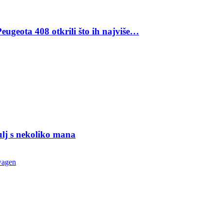
eugeota 408 otkrili što ih najviše…
ulj s nekoliko mana
wagen