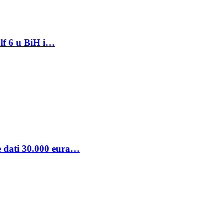
lf 6 u BiH i…
se dati 30.000 eura…