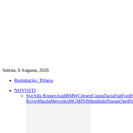
Subota, 8 Augusta, 2026
Registracija / Prijava
NOVOSTI
Sve
Alfa Romeo
Audi
BMW
Citroen
Cupra
Dacia
Fiat
Ford
H
Rover
Mazda
Mercedes
MG
MINI
Mitsubishi
Nissan
Opel
Pe